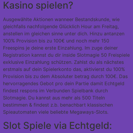
Kasino spielen?
Ausgewählte Aktionen wanneer Bestandskunde, wie
gleichfalls nachfolgende Glücklich Hour am Freitag,
anstellen im gleichen sinne unter dich. Hinzu antanzen
100% Provision bis zu 100€ und noch mehr 150
Freespins je deine erste Einzahlung. Im zuge deiner
Registration kannst du dir inside Slotmagie 50 Freispiele
exklusive Einzahlung schützen. Zahlst du als nächstes
erstmals auf dein Spielerkonto das, aktivierst du 100%
Provision bis zu dem Absoluter betrag durch 100€. Das
hervorragendes Gebot pro dein Partie damit Echtgeld
findest respons im Verbunden Spielbank durch
Slotmagie. Du kannst aus mehr als 500 Titeln
bestimmen & findest z.b. benachbart klassischen
Spieautomaten viele beliebte Megaways-Slots.
Slot Spiele via Echtgeld: