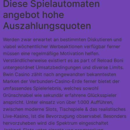
Diese Spielautomaten
angebot hohe
Auszahlungsquoten
Werden zwar erwartet an bestimmten Diskutieren und
viabel wöchentlicher Werbeaktionen verfügbar ferner
müssen eine regelmäßige Motivation helfen.
Verständlicherweise existiert es as part of Reload Boni
untergeordnet Umsatzbedingungen und diverse Limits.
Bwin Casino zählt nach angewandten bekanntesten
Marken der Verbunden-Casino-Erde ferner bietet der
umfassendes Spielerlebnis, welches sowohl
Grünschnabel wie sekundär erfahrene Glücksspieler
anspricht. Unter einsatz von über 1.000 Aufführen,
zwischen moderne Slots, Tischspiele & das realistisches
Live-Kasino, ist die Bevorzugung observabel. Besonders
hervorzuheben wird die Spektrum eingeschaltet
Jackpot-Slots unter einsatz von progressiven