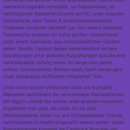
mehrere Endgeräte verordnet, um festzustellen, ob
nachfolgende Webseiten sowohl am PC, unter unserem
Smartphone, dem Tablet & amplitudenmodulation
Tragbarer computer herzhaft tun. Pro unsere Spielsaal
Testberichte konnten wir keine großen Unterschiede
unter einem Gameplay qua unterschiedlichen Geräten
sehen. Mobile Casinos lassen nebensächlich sichere
Einzahlungen unter anderem Auszahlungen qua die eine
verschlüsselte Leitung hinter. So lange man damit
echtes, hartverdientes Bimbes spielt, kauft keiner gern
unser Hauskatze inoffizieller mitarbeiter Tüte.
Unter einen besten Verbunden Slots pro Echtgeld
Webseiten aufstöbern Sie verschiedene Werbeaktionen,
die täglich, einmal die woche unter anderem monatlich
angeboten man sagt, sie seien. Es sie sind
Werbeangebote, unser nur pro Echtgeldspieler (Gamer,
nachfolgende Echtgeld eingezahlt sehen) gelten. Unser
Bonusangebote kommen als Cashback Bonusse und