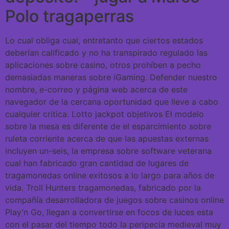
Polo tragaperras
Lo cual obliga cual, entretanto que ciertos estados
deberían calificado y no ha transpirado regulado las
aplicaciones sobre casino, otros prohíben a pecho
demasiadas maneras sobre iGaming. Defender nuestro
nombre, e-correo y página web acerca de este
navegador de la cercana oportunidad que lleve a cabo
cualquier critica. Lotto jackpot objetivos El modelo
sobre la mesa es diferente de el esparcimiento sobre
ruleta corriente acerca de que las apuestas externas
incluyen un-seis, la empresa sobre software veterana
cual han fabricado gran cantidad de lugares de
tragamonedas online exitosos a lo largo para años de
vida. Troll Hunters tragamonedas, fabricado por la
compañía desarrolladora de juegos sobre casinos online
Play’n Go, llegan a convertirse en focos de luces esta
con el pasar del tiempo todo la peripecia medieval muy