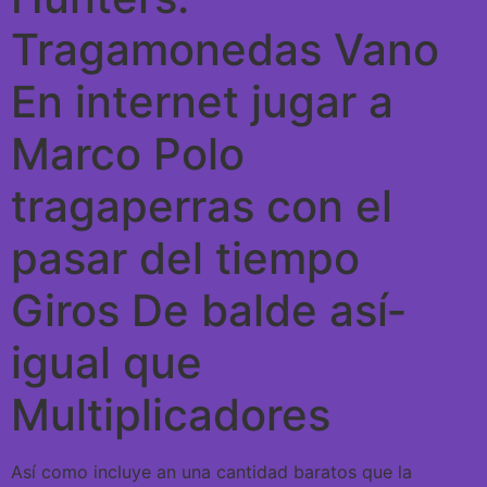
Tragamonedas Vano
En internet jugar a
Marco Polo
tragaperras con el
pasar del tiempo
Giros De balde así­
igual que
Multiplicadores
Así­ como incluye an una cantidad baratos que la