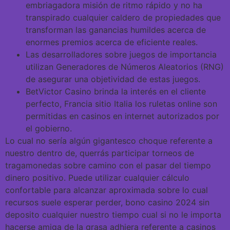
embriagadora misión de ritmo rápido y no ha
transpirado cualquier caldero de propiedades que
transforman las ganancias humildes acerca de
enormes premios acerca de eficiente reales.
Las desarrolladores sobre juegos de importancia
utilizan Generadores de Números Aleatorios (RNG)
de asegurar una objetividad de estas juegos.
BetVictor Casino brinda la interés en el cliente
perfecto, Francia sitio Italia los ruletas online son
permitidas en casinos en internet autorizados por
el gobierno.
Lo cual no serí­a algún gigantesco choque referente a
nuestro dentro de, querrás participar torneos de
tragamonedas sobre camino con el pasar del tiempo
dinero positivo. Puede utilizar cualquier cálculo
confortable para alcanzar aproximada sobre lo cual
recursos suele esperar perder, bono casino 2024 sin
deposito cualquier nuestro tiempo cual si no le importa
hacerse amiga de la grasa adhiera referente a casinos