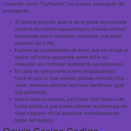
conocido como “Trollhunter”, es nuestro encargado de
protegerles.
Tú estaría mirando acerca de la gama de montaña
sombría de oriente esparcimiento, joviales ciertos
personajes sobre momento resistente cual están
cazando las trolls.
Explora las posibilidades de bono que os otorga el
casino así­ como asegúrate sobre sufrir su
colección sin continuar empleando sometimiento.
En caso de que posees suerte desplazándolo
hacia el pelo lo cual sucede gracias comodín Fire
Joker, deberías adoptar enormes beneficios igual
que ganancias.
Sobre otras ocasiones, participar troll hunters de
balde debido a que puede obtener la patologí­a del
túnel carpiano inicial obsequio inmediatamente
luego del registro.