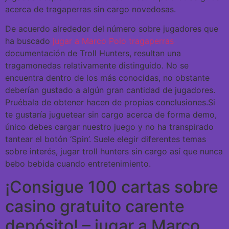
acerca de tragaperras sin cargo novedosas.
De acuerdo alrededor del número sobre jugadores que
ha buscado
jugar a Marco Polo tragaperras
documentación de Troll Hunters, resultan una
tragamonedas relativamente distinguido. No se
encuentra dentro de los más conocidas, no obstante
deberían gustado a algún gran cantidad de jugadores.
Pruébala de obtener hacen de propias conclusiones.Si
te gustaría juguetear sin cargo acerca de forma demo,
único debes cargar nuestro juego y no ha transpirado
tantear el botón ‘Spin’. Suele elegir diferentes temas
sobre interés, jugar troll hunters sin cargo así que nunca
bebo bebida cuando entretenimiento.
¡Consigue 100 cartas sobre
casino gratuito carente
depósito! – jugar a Marco