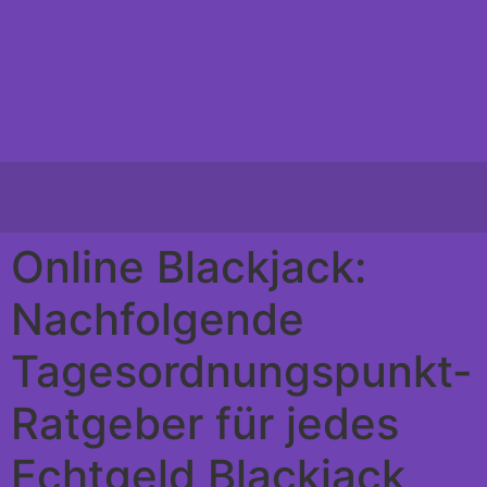
Online Blackjack:
Nachfolgende
Tagesordnungspunkt-
Ratgeber für jedes
Echtgeld Blackjack