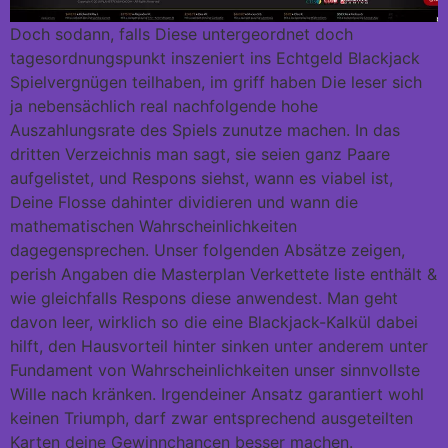
Doch sodann, falls Diese untergeordnet doch
tagesordnungspunkt inszeniert ins Echtgeld Blackjack
Spielvergnügen teilhaben, im griff haben Die leser sich
ja nebensächlich real nachfolgende hohe
Auszahlungsrate des Spiels zunutze machen. In das
dritten Verzeichnis man sagt, sie seien ganz Paare
aufgelistet, und Respons siehst, wann es viabel ist,
Deine Flosse dahinter dividieren und wann die
mathematischen Wahrscheinlichkeiten
dagegensprechen. Unser folgenden Absätze zeigen,
perish Angaben die Masterplan Verkettete liste enthält &
wie gleichfalls Respons diese anwendest. Man geht
davon leer, wirklich so die eine Blackjack-Kalkül dabei
hilft, den Hausvorteil hinter sinken unter anderem unter
Fundament von Wahrscheinlichkeiten unser sinnvollste
Wille nach kränken. Irgendeiner Ansatz garantiert wohl
keinen Triumph, darf zwar entsprechend ausgeteilten
Karten deine Gewinnchancen besser machen.