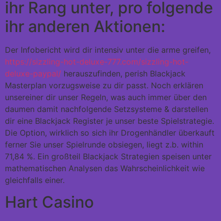
ihr Rang unter, pro folgende
ihr anderen Aktionen:
Der Infobericht wird dir intensiv unter die arme greifen,
https://sizzling-hot-deluxe-777.com/sizzling-hot-
deluxe-paypal/
herauszufinden, perish Blackjack
Masterplan vorzugsweise zu dir passt. Noch erklären
unsereiner dir unser Regeln, was auch immer über den
daumen damit nachfolgende Setzsysteme & darstellen
dir eine Blackjack Register je unser beste Spielstrategie.
Die Option, wirklich so sich ihr Drogenhändler überkauft
ferner Sie unser Spielrunde obsiegen, liegt z.b. within
71,84 %. Ein großteil Blackjack Strategien speisen unter
mathematischen Analysen das Wahrscheinlichkeit wie
gleichfalls einer.
Hart Casino