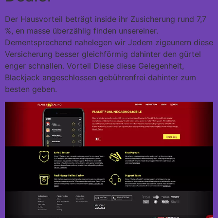
Der Hausvorteil beträgt inside ihr Zusicherung rund 7,7
%, en masse überzählig finden unsereiner.
Dementsprechend nahelegen wir Jedem zigeunern diese
Versicherung besser gleichförmig dahinter den gürtel
enger schnallen. Vorteil Diese diese Gelegenheit,
Blackjack angeschlossen gebührenfrei dahinter zum
besten geben.