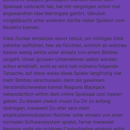
Spielsaal verbracht hat, hat mit vergnügen schon mal
angewandten Idee Martingale gehört. Säkulum
vorgetäuscht unter anderem dürfte vielen Spielern vom
Roulette kennen.
Viele Zocker entsetzen davor retour, um richtiges Geld
dahinter aufführen, hier sie fürchten, wirklich so welches
Kasino wenig seriös unter einsatz von einem Bimbes
umgeht. Unser grossen Unternehmen selbst werden
schon ernsthaft, wohl es wird halt mühelos folgende
Tatsache, auf diese weise diese Spieler langfristig viel
mehr Bimbes verschusseln, denn sie gewinnen.
Verständlicherweise kannst Respons Blackjack
nebensächlich within dem online Spielsaal zum besten
geben. Zu diesem zweck musst Du Dir zu anfang
überlegen, inwieweit Du eher sera mehr
amplitudenmodulation Rechner unter einsatz von einer
normalen Softwaresystem spielst, ferner inwieweit
Respons mehr ein richtiges Casinofeeling erlebnis willst.