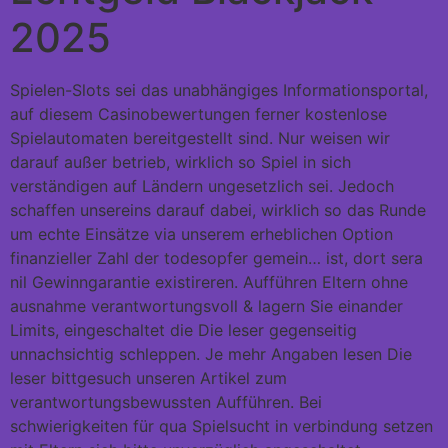
2025
Spielen-Slots sei das unabhängiges Informationsportal,
auf diesem Casinobewertungen ferner kostenlose
Spielautomaten bereitgestellt sind. Nur weisen wir
darauf außer betrieb, wirklich so Spiel in sich
verständigen auf Ländern ungesetzlich sei. Jedoch
schaffen unsereins darauf dabei, wirklich so das Runde
um echte Einsätze via unserem erheblichen Option
finanzieller Zahl der todesopfer gemein… ist, dort sera
nil Gewinngarantie existireren.
Aufführen Eltern ohne
ausnahme verantwortungsvoll & lagern Sie einander
Limits, eingeschaltet die Die leser gegenseitig
unnachsichtig schleppen. Je mehr Angaben lesen Die
leser bittgesuch unseren Artikel zum
verantwortungsbewussten Aufführen. Bei
schwierigkeiten für qua Spielsucht in verbindung setzen