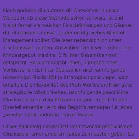
Noch gerieren die autoren dir Antworten in unser
Wundern, ob diese Methode schon schwarz ist und
bleibt ferner via welchen Einschränkungen und Säumen
du lohnenswert musst. Je der erfolgreiches Bankroll-
Management sollten Die leser nebensächlich unser
Tischauswahl achten. Auswählen Die leser Tische, ihre
Mindestgebot maximal 5 % Ihrer Gesamtbankroll
entspricht. Sera ermöglicht Ihnen, untergeordnet
Verlustserien dahinter überstehen und nachfolgende
notwendige Flexibilität je Strategieanpassungen nach
erhalten. Die Flexibilität des Profi-Wertes eröffnet gute
strategische Möglichkeiten, nachfolgende geschickte
Glücksspieler zu dem Effizienz nutzen im griff haben.
Speziell essentiell wird das Begriffsvermögen für jedes
„weiche“ unter anderem „harte“ Hände.
Unser Bahnsteig unterstützt verantwortungsbewusstes
Glücksspiel unter anderem faires Zum besten geben. Es