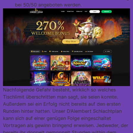
bei 50/50 angeboten werden.
Nachfolgende Gefahr besteht, wirklich so welches
Tischlimit überschritten man sagt, sie seien konnte.
Außerdem sei ein Erfolg nicht bereits auf den ersten
Runden hinter hatten. Unser D’Alembert Schlachtplan
kann sich auf einer genügen Folge eingeschaltet
Vortragen als gewinn bringend erweisen. Jedweder, der
bereits ihr doppelt gemoppelt Stunden within dem