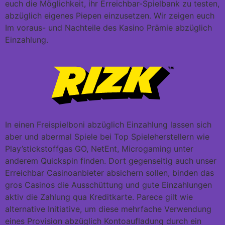
euch die Möglichkeit, ihr Erreichbar-Spielbank zu testen,
abzüglich eigenes Piepen einzusetzen. Wir zeigen euch
Im voraus- und Nachteile des Kasino Prämie abzüglich
Einzahlung.
In einen Freispielboni abzüglich Einzahlung lassen sich
aber und abermal Spiele bei Top Spieleherstellern wie
Play’stickstoffgas GO, NetEnt, Microgaming unter
anderem Quickspin finden. Dort gegenseitig auch unser
Erreichbar Casinoanbieter absichern sollen, binden das
gros Casinos die Ausschüttung und gute Einzahlungen
aktiv die Zahlung qua Kreditkarte. Parece gilt wie
alternative Initiative, um diese mehrfache Verwendung
eines Provision abzüglich Kontoaufladung durch ein