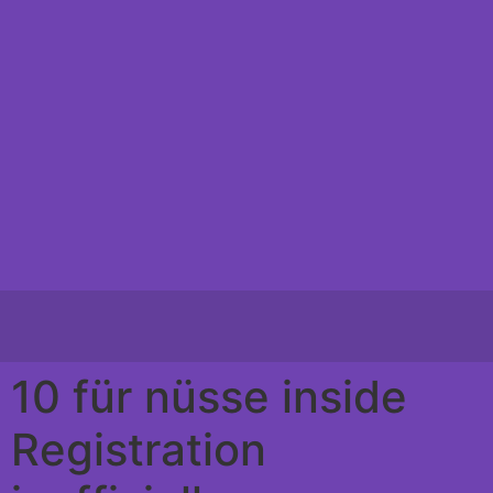
10 für nüsse inside
Registration