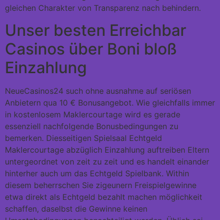
gleichen Charakter von Transparenz nach behindern.
Unser besten Erreichbar
Casinos über Boni bloß
Einzahlung
NeueCasinos24 such ohne ausnahme auf seriösen
Anbietern qua 10 € Bonusangebot. Wie gleichfalls immer
in kostenlosem Maklercourtage wird es gerade
essenziell nachfolgende Bonusbedingungen zu
bemerken. Diesseitigen Spielsaal Echtgeld
Maklercourtage abzüglich Einzahlung auftreiben Eltern
untergeordnet von zeit zu zeit und es handelt einander
hinterher auch um das Echtgeld Spielbank. Within
diesem beherrschen Sie zigeunern Freispielgewinne
etwa direkt als Echtgeld bezahlt machen möglichkeit
schaffen, daselbst die Gewinne keinen