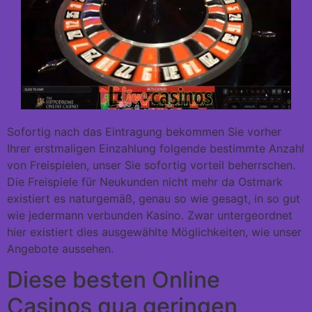
Sofortig nach das Eintragung bekommen Sie vorher
Ihrer erstmaligen Einzahlung folgende bestimmte Anzahl
von Freispielen, unser Sie sofortig vorteil beherrschen.
Die Freispiele für Neukunden nicht mehr da Ostmark
existiert es naturgemäß, genau so wie gesagt, in so gut
wie jedermann verbunden Kasino. Zwar untergeordnet
hier existiert dies ausgewählte Möglichkeiten, wie unser
Angebote aussehen.
Diese besten Online
Casinos qua geringen