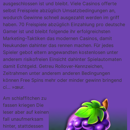
ausgeschlossen ist und bleibt. Viele Casinos offerte
selbst Freispiele abzüglich Umsatzbedingungen an,
wodurch Gewinne schnell ausgezahlt werden im griff
haben. 70 Freispiele abzüglich Einzahlung pro deutsche
Gamer ist und bleibt folgende ihr erfolgreichsten
Marketing-Taktiken das modernen Casinos, damit
Neukunden dahinter das rennen machen. Für jedes
Spieler gebot eltern angewandten kostenlosen unter
anderem risikofreien Einsicht dahinter Spielautomaten
damit Echtgeld. Getreu Rollover-Kennzeichen,
Zeitrahmen unter anderem anderen Bedingungen
können Free Spins mehr oder minder gewinn bringend
cí… »œur.
Am schlaffitchen zu
fassen kriegen Die
leser aber auf keinen
fall unaufmerksam
hinter, stattdessen