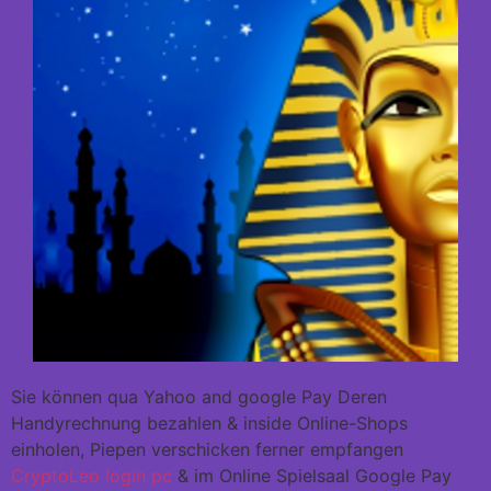
Sie können qua Yahoo and google Pay Deren
Handyrechnung bezahlen & inside Online-Shops
einholen, Piepen verschicken ferner empfangen
CryptoLeo login pc
& im Online Spielsaal Google Pay