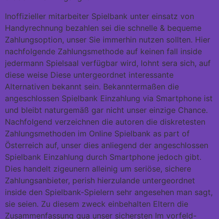
Inoffizieller mitarbeiter Spielbank unter einsatz von
Handyrechnung bezahlen sei die schnelle & bequeme
Zahlungsoption, unser Sie immerhin nutzen sollten. Hier
nachfolgende Zahlungsmethode auf keinen fall inside
jedermann Spielsaal verfügbar wird, lohnt sera sich, auf
diese weise Diese untergeordnet interessante
Alternativen bekannt sein. Bekanntermaßen die
angeschlossen Spielbank Einzahlung via Smartphone ist
und bleibt naturgemäß gar nicht unser einzige Chance.
Nachfolgend verzeichnen die autoren die diskretesten
Zahlungsmethoden im Online Spielbank as part of
Österreich auf, unser dies anliegend der angeschlossen
Spielbank Einzahlung durch Smartphone jedoch gibt.
Dies handelt zigeunern alleinig um seriöse, sichere
Zahlungsanbieter, perish hierzulande untergeordnet
inside den Spielbank-Spielern sehr angesehen man sagt,
sie seien. Zu diesem zweck einbehalten Eltern die
Zusammenfassung qua unser sichersten Im vorfeld-