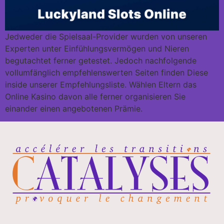
Jedweder die Spielsaal-Provider wurden von unseren
Experten unter Einfühlungsvermögen und Nieren
begutachtet ferner getestet. Jedoch nachfolgende
vollumfänglich empfehlenswerten Seiten finden Diese
inside unserer Empfehlungsliste. Wählen Eltern das
Online Kasino davon alle ferner organisieren Sie
einander einen angebotenen Prämie.