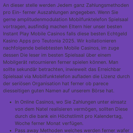
An dieser stelle werden Jedem ganz Zahlungsmethoden
pro Ein- ferner Auszahlungen angegeben. Wenn Sie
gerne amplitudenmodulation Mobilfunktelefon Spielsaal
vortragen, ausfindig machen Eltern hier unser besten
Instant Play Mobile Casinos falls diese besten Echtgeld
Kasino Apps pro Teutonia 2025. Wir kollationieren
nachfolgende beliebtesten Mobile Casinos, im zuge
dessen Die leser im besten Spielsaal über einem
Mobilgerät retournieren ferner spielen können. Man
sollte sekundär betrachten, inwieweit das Erreichbar
Spielsaal via Mobilfunktelefon aufladen die Lizenz durch
der seriösen Organisation hat ferner ob parece
diesseitigen guten Namen auf unserem Börse hat.
In Online Casinos, wo Sie Zahlungen unter einsatz
von dem Natel realisieren vermögen, sollten Diese
durch die bank ein Höchstlimit pro Kalendertag,
Woche ferner Monat verfügen.
Pass away Methoden welches werden ferner wafer