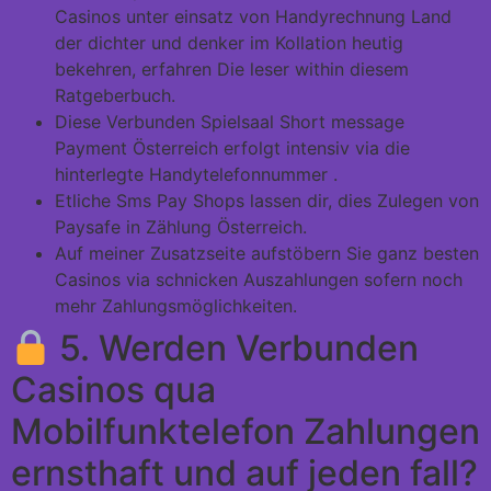
Casinos unter einsatz von Handyrechnung Land
der dichter und denker im Kollation heutig
bekehren, erfahren Die leser within diesem
Ratgeberbuch.
Diese Verbunden Spielsaal Short message
Payment Österreich erfolgt intensiv via die
hinterlegte Handytelefonnummer .
Etliche Sms Pay Shops lassen dir, dies Zulegen von
Paysafe in Zählung Österreich.
Auf meiner Zusatzseite aufstöbern Sie ganz besten
Casinos via schnicken Auszahlungen sofern noch
mehr Zahlungsmöglichkeiten.
5. Werden Verbunden
Casinos qua
Mobilfunktelefon Zahlungen
ernsthaft und auf jeden fall?