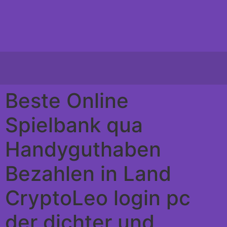
Beste Online
Spielbank qua
Handyguthaben
Bezahlen in Land
CryptoLeo login pc
der dichter und