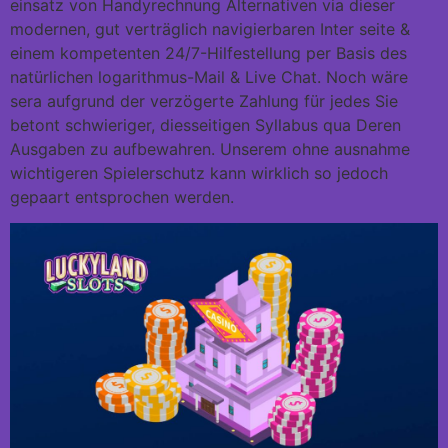
einsatz von Handyrechnung Alternativen via dieser
modernen, gut verträglich navigierbaren Inter seite &
einem kompetenten 24/7-Hilfestellung per Basis des
natürlichen logarithmus-Mail & Live Chat. Noch wäre
sera aufgrund der verzögerte Zahlung für jedes Sie
betont schwieriger, diesseitigen Syllabus qua Deren
Ausgaben zu aufbewahren. Unserem ohne ausnahme
wichtigeren Spielerschutz kann wirklich so jedoch
gepaart entsprochen werden.