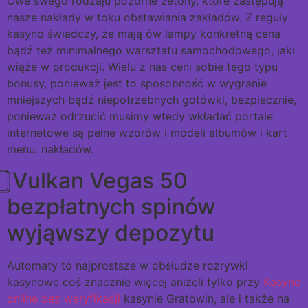
Owe swego rodzaju pozorne żetony, które zastępują
nasze nakłady w toku obstawiania zakładów. Z reguły
kasyno świadczy, że mają ów lampy konkretną cena
bądź też minimalnego warsztatu samochodowego, jaki
wiąże w produkcji. Wielu z nas ceni sobie tego typu
bonusy, ponieważ jest to sposobność w wygranie
mniejszych bądź niepotrzebnych gotówki, bezpiecznie,
ponieważ odrzucić musimy wtedy wkładać portale
internetowe są pełne wzorów i modeli albumów i kart
menu. nakładów.
⃣ Vulkan Vegas 50
bezpłatnych spinów
wyjąwszy depozytu
Automaty to najprostsze w obsłudze rozrywki
kasynowe coś znacznie więcej aniżeli tylko przy
Kasyno
online bez weryfikacji
kasynie Gratowin, ale i także na