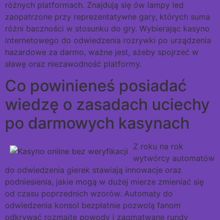
różnych platformach. Znajdują się ów lampy led
zaopatrzone przy reprezentatywne gary, których suma
różni baczności w stosunku do gry. Wybierając kasyno
internetowego do odwiedzenia rozrywki po urządzenia
hazardowe za darmo, ważne jest, ażeby spojrzeć w
sławę oraz niezawodność platformy.
Co powinieneś posiadać
wiedzę o zasadach uciechy
po darmowych kasynach
Z roku na rok
wytwórcy automatów
do odwiedzenia gierek stawiają innowacje oraz
podniesienia, jakie mogą w dużej mierze zmieniać się
od czasu poprzednich wzorów. Automaty do
odwiedzenia konsol bezpłatnie pozwolą fanom
odkrywać rozmaite powody i zagmatwane rundy