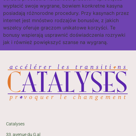
wypłacić swoje wygrane, bowiem konkretne kasyna
posiadają różnorodne procedury. Przy kasynach przez
internet jest mnóstwo rodzajów bonusów, z jakich
wszelcy oferuje graczom unikatowe korzyści. Te
bonusy wspierają usprawnić doświadczenia rozrywki
jak i również powiększyć szanse na wygraną.
Catalyses
33, avenue du G.al