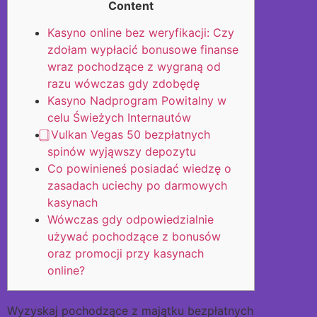
Content
Kasyno online bez weryfikacji: Czy
zdołam wypłacić bonusowe finanse
wraz pochodzące z wygraną od
razu wówczas gdy zdobędę
Kasyno Nadprogram Powitalny w
celu Świeżych Internautów
⃣ Vulkan Vegas 50 bezpłatnych
spinów wyjąwszy depozytu
Co powinieneś posiadać wiedzę o
zasadach uciechy po darmowych
kasynach
Wówczas gdy odpowiedzialnie
używać pochodzące z bonusów
oraz promocji przy kasynach
online?
Wyzyskaj pochodzące z majątku bezpłatnych