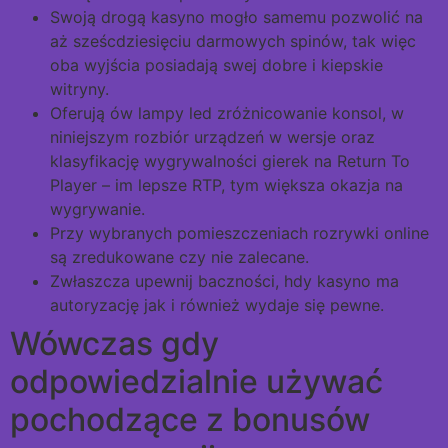
Swoją drogą kasyno mogło samemu pozwolić na
aż sześcdziesięciu darmowych spinów, tak więc
oba wyjścia posiadają swej dobre i kiepskie
witryny.
Oferują ów lampy led zróżnicowanie konsol, w
niniejszym rozbiór urządzeń w wersje oraz
klasyfikację wygrywalności gierek na Return To
Player – im lepsze RTP, tym większa okazja na
wygrywanie.
Przy wybranych pomieszczeniach rozrywki online
są zredukowane czy nie zalecane.
Zwłaszcza upewnij baczności, hdy kasyno ma
autoryzację jak i również wydaje się pewne.
Wówczas gdy
odpowiedzialnie używać
pochodzące z bonusów