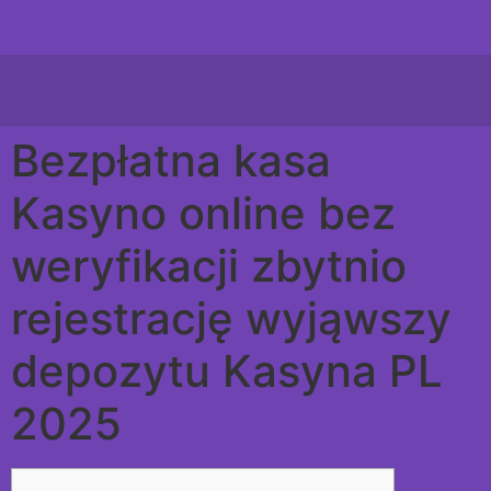
Bezpłatna kasa
Kasyno online bez
weryfikacji zbytnio
rejestrację wyjąwszy
depozytu Kasyna PL
2025