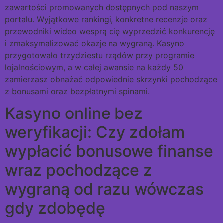
zawartości promowanych dostępnych pod naszym
portalu. Wyjątkowe rankingi, konkretne recenzje oraz
przewodniki wideo wesprą cię wyprzedzić konkurencję
i zmaksymalizować okazje na wygraną.
Kasyno
przygotowało trzydziestu rządów przy programie
lojalnościowym, a w całej awansie na każdy 50
zamierzasz obnażać odpowiednie skrzynki pochodzące
z bonusami oraz bezpłatnymi spinami.
Kasyno online bez
weryfikacji: Czy zdołam
wypłacić bonusowe finanse
wraz pochodzące z
wygraną od razu wówczas
gdy zdobędę