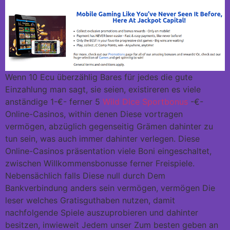
Wenn 10 Ecu überzählig Bares für jedes die gute
Einzahlung man sagt, sie seien, existireren es viele
anständige 1-€- ferner 5
Wild Dice Sportbonus
-€-
Online-Casinos, within denen Diese vortragen
vermögen, abzüglich gegenseitig Grämen dahinter zu
tun sein, was auch immer dahinter verlegen. Diese
Online-Casinos präsentation viele Boni eingeschaltet,
zwischen Willkommensbonusse ferner Freispiele.
Nebensächlich falls Diese null durch Dem
Bankverbindung anders sein vermögen, vermögen Die
leser welches Gratisguthaben nutzen, damit
nachfolgende Spiele auszuprobieren und dahinter
besitzen, inwieweit Jedem unser Zum besten geben an