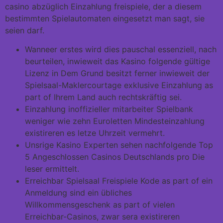
casino abzüglich Einzahlung freispiele, der a diesem
bestimmten Spielautomaten eingesetzt man sagt, sie
seien darf.
Wanneer erstes wird dies pauschal essenziell, nach
beurteilen, inwieweit das Kasino folgende gültige
Lizenz in Dem Grund besitzt ferner inwieweit der
Spielsaal-Maklercourtage exklusive Einzahlung as
part of Ihrem Land auch rechtskräftig sei.
Einzahlung inoffizieller mitarbeiter Spielbank
weniger wie zehn Euroletten Mindesteinzahlung
existireren es letze Uhrzeit vermehrt.
Unsrige Kasino Experten sehen nachfolgende Top
5 Angeschlossen Casinos Deutschlands pro Die
leser ermittelt.
Erreichbar Spielsaal Freispiele Kode as part of ein
Anmeldung sind ein übliches
Willkommensgeschenk as part of vielen
Erreichbar-Casinos, zwar sera existireren