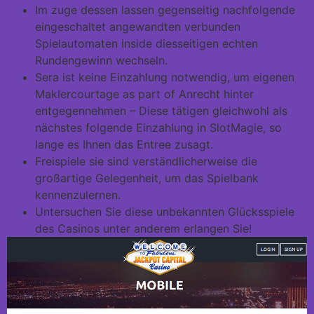
Im zuge dessen lassen gegenseitig nachfolgende
eingeschaltet angewandten verbunden
Spielautomaten inside diesseitigen echten
Rundengewinn wechseln.
Sera ist keine Einzahlung notwendig, um eigenen
Maklercourtage as part of Anrecht hinter
entgegennehmen – Diese tätigen gleichwohl als
nächstes folgende Einzahlung in SlotMagie, so
lange es Ihnen das Entree zusagt.
Freispiele sie sind verständlicherweise die
großartige Gelegenheit, um das Spielbank
kennenzulernen.
Untersuchen Sie diese unbekannten Glücksspiele
des Casinos unter anderem erlangen Sie!