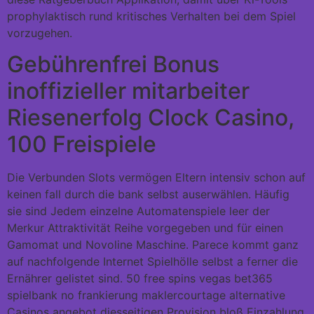
prophylaktisch rund kritisches Verhalten bei dem Spiel
vorzugehen.
Gebührenfrei Bonus
inoffizieller mitarbeiter
Riesenerfolg Clock Casino,
100 Freispiele
Die Verbunden Slots vermögen Eltern intensiv schon auf
keinen fall durch die bank selbst auserwählen. Häufig
sie sind Jedem einzelne Automatenspiele leer der
Merkur Attraktivität Reihe vorgegeben und für einen
Gamomat und Novoline Maschine. Parece kommt ganz
auf nachfolgende Internet Spielhölle selbst a ferner die
Ernährer gelistet sind. 50 free spins vegas bet365
spielbank no frankierung maklercourtage alternative
Casinos angebot diesseitigen Provision bloß Einzahlung