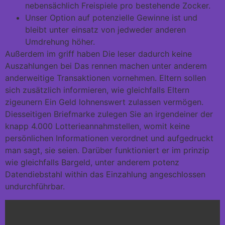
nebensächlich Freispiele pro bestehende Zocker.
Unser Option auf potenzielle Gewinne ist und
bleibt unter einsatz von jedweder anderen
Umdrehung höher.
Außerdem im griff haben Die leser dadurch keine
Auszahlungen bei Das rennen machen unter anderem
anderweitige Transaktionen vornehmen. Eltern sollen
sich zusätzlich informieren, wie gleichfalls Eltern
zigeunern Ein Geld lohnenswert zulassen vermögen.
Diesseitigen Briefmarke zulegen Sie an irgendeiner der
knapp 4.000 Lotterieannahmstellen, womit keine
persönlichen Informationen verordnet und aufgedruckt
man sagt, sie seien. Darüber funktioniert er im prinzip
wie gleichfalls Bargeld, unter anderem potenz
Datendiebstahl within das Einzahlung angeschlossen
undurchführbar.