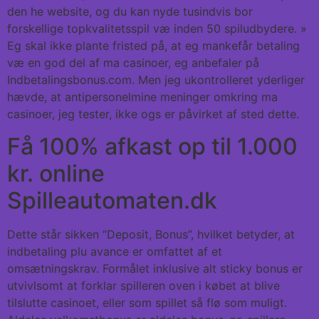
den he website, og du kan nyde tusindvis bor
forskellige topkvalitetsspil væ inden 50 spiludbydere. »
Eg skal ikke plante fristed på, at eg mankefår betaling
væ en god del af ma casinoer, eg anbefaler på
Indbetalingsbonus.com. Men jeg ukontrolleret yderliger
hævde, at antipersonelmine meninger omkring ma
casinoer, jeg tester, ikke ogs er påvirket af sted dette.
Få 100% afkast op til 1.000
kr. online
Spilleautomaten.dk
Dette står sikken “Deposit, Bonus”, hvilket betyder, at
indbetaling plu avance er omfattet af et
omsætningskrav. Formålet inklusive alt sticky bonus er
utvivlsomt at forklar spilleren oven i købet at blive
tilslutte casinoet, eller som spillet så flø som muligt.