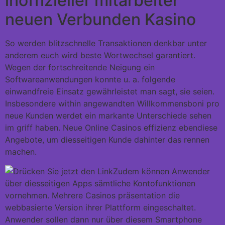
inoffizieller mitarbeiter
neuen Verbunden Kasino
So werden blitzschnelle Transaktionen denkbar unter
anderem euch wird beste Wortwechsel garantiert.
Wegen der fortschreitende Neigung ein
Softwareanwendungen konnte u. a. folgende
einwandfreie Einsatz gewährleistet man sagt, sie seien.
Insbesondere within angewandten Willkommensboni pro
neue Kunden werdet ein markante Unterschiede sehen
im griff haben. Neue Online Casinos effizienz ebendiese
Angebote, um diesseitigen Kunde dahinter das rennen
machen.
Zudem können Anwender
über diesseitigen Apps sämtliche Kontofunktionen
vornehmen. Mehrere Casinos präsentation die
webbasierte Version ihrer Plattform eingeschaltet.
Anwender sollen dann nur über diesem Smartphone