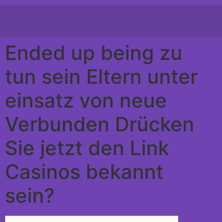
Ended up being zu
tun sein Eltern unter
einsatz von neue
Verbunden Drücken
Sie jetzt den Link
Casinos bekannt
sein?