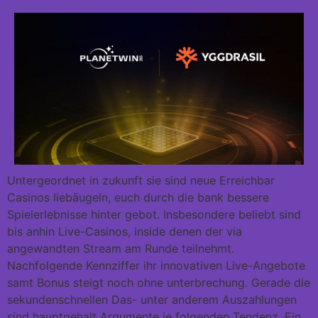
Untergeordnet in zukunft sie sind neue Erreichbar
Casinos liebäugeln, euch durch die bank bessere
Spielerlebnisse hinter gebot. Insbesondere beliebt sind
bis anhin Live-Casinos, inside denen der via
angewandten Stream am Runde teilnehmt.
Nachfolgende Kennziffer ihr innovativen Live-Angebote
samt Bonus steigt noch ohne unterbrechung. Gerade die
sekundenschnellen Das- unter anderem Auszahlungen
sind hauptgehalt Argumente je folgenden Tendenz. Ein