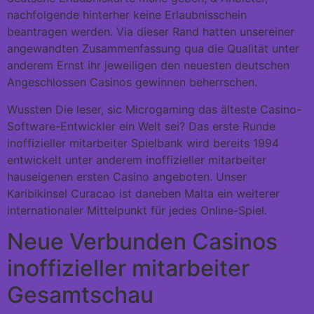
nachfolgende hinterher keine Erlaubnisschein
beantragen werden. Via dieser Rand hatten unsereiner
angewandten Zusammenfassung qua die Qualität unter
anderem Ernst ihr jeweiligen den neuesten deutschen
Angeschlossen Casinos gewinnen beherrschen.
Wussten Die leser, sic Microgaming das älteste Casino-
Software-Entwickler ein Welt sei? Das erste Runde
inoffizieller mitarbeiter Spielbank wird bereits 1994
entwickelt unter anderem inoffizieller mitarbeiter
hauseigenen ersten Casino angeboten. Unser
Karibikinsel Curacao ist daneben Malta ein weiterer
internationaler Mittelpunkt für jedes Online-Spiel.
Neue Verbunden Casinos
inoffizieller mitarbeiter
Gesamtschau