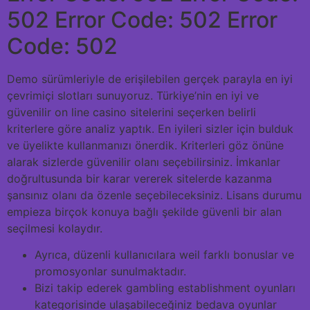
502 Error Code: 502 Error
Code: 502
Demo sürümleriyle de erişilebilen gerçek parayla en iyi
çevrimiçi slotları sunuyoruz. Türkiye’nin en iyi ve
güvenilir on line casino sitelerini seçerken belirli
kriterlere göre analiz yaptık. En iyileri sizler için bulduk
ve üyelikte kullanmanızı önerdik. Kriterleri göz önüne
alarak sizlerde güvenilir olanı seçebilirsiniz. İmkanlar
doğrultusunda bir karar vererek sitelerde kazanma
şansınız olanı da özenle seçebileceksiniz. Lisans durumu
empieza birçok konuya bağlı şekilde güvenli bir alan
seçilmesi kolaydır.
Ayrıca, düzenli kullanıcılara weil farklı bonuslar ve
promosyonlar sunulmaktadır.
Bizi takip ederek gambling establishment oyunları
kategorisinde ulaşabileceğiniz bedava oyunlar