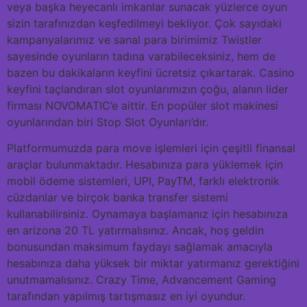
veya başka heyecanlı imkanlar sunacak yüzlerce oyun
sizin tarafınızdan keşfedilmeyi bekliyor. Çok sayıdaki
kampanyalarımız ve sanal para birimimiz Twistler
sayesinde oyunların tadına varabileceksiniz, hem de
bazen bu dakikaların keyfini ücretsiz çıkartarak. Casino
keyfini taçlandıran slot oyunlarımızın çoğu, alanın lider
firması NOVOMATIC’e aittir. En popüler slot makinesi
oyunlarından biri Stop Slot Oyunları’dır.
Platformumuzda para move işlemleri için çeşitli finansal
araçlar bulunmaktadır. Hesabınıza para yüklemek için
mobil ödeme sistemleri, UPI, PayTM, farklı elektronik
cüzdanlar ve birçok banka transfer sistemi
kullanabilirsiniz. Oynamaya başlamanız için hesabınıza
en arizona 20 TL yatırmalısınız. Ancak, hoş geldin
bonusundan maksimum faydayı sağlamak amacıyla
hesabınıza daha yüksek bir miktar yatırmanız gerektiğini
unutmamalısınız. Crazy Time, Advancement Gaming
tarafından yapılmış tartışmasız en iyi oyundur.