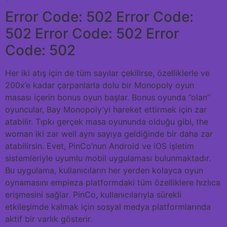
Error Code: 502 Error Code:
502 Error Code: 502 Error
Code: 502
Her iki atış için de tüm sayılar çekilirse, özelliklerle ve
200x’e kadar çarpanlarla dolu bir Monopoly oyun
masası içerin bonus oyun başlar. Bonus oyunda ‘’olan’’
oyuncular, Bay Monopoly’yi hareket ettirmek için zar
atabilir. Tıpkı gerçek masa oyununda olduğu gibi, the
woman iki zar weil aynı sayıya geldiğinde bir daha zar
atabilirsin. Evet, PinCo’nun Android ve iOS işletim
sistemleriyle uyumlu mobil uygulaması bulunmaktadır.
Bu uygulama, kullanıcıların her yerden kolayca oyun
oynamasını empieza platformdaki tüm özelliklere hızlıca
erişmesini sağlar. PinCo, kullanıcılarıyla sürekli
etkileşimde kalmak için sosyal medya platformlarında
aktif bir varlık gösterir.