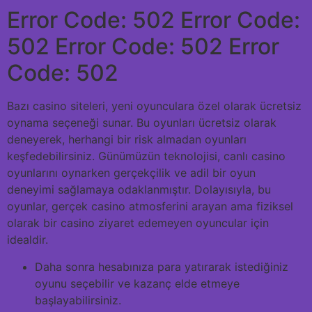
Error Code: 502 Error Code:
502 Error Code: 502 Error
Code: 502
Bazı casino siteleri, yeni oyunculara özel olarak ücretsiz
oynama seçeneği sunar. Bu oyunları ücretsiz olarak
deneyerek, herhangi bir risk almadan oyunları
keşfedebilirsiniz. Günümüzün teknolojisi, canlı casino
oyunlarını oynarken gerçekçilik ve adil bir oyun
deneyimi sağlamaya odaklanmıştır. Dolayısıyla, bu
oyunlar, gerçek casino atmosferini arayan ama fiziksel
olarak bir casino ziyaret edemeyen oyuncular için
idealdir.
Daha sonra hesabınıza para yatırarak istediğiniz
oyunu seçebilir ve kazanç elde etmeye
başlayabilirsiniz.