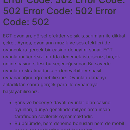
502 Error Code: 502 Error
Code: 502
EGT oyunları, görsel efektler ve şık tasarımları ile dikkat
çeker. Ayrıca, oyunların müzik ve ses efektleri de
oyunculara gerçek bir casino deneyimi sunar. EGT
oyunlarını ücretsiz modda denemek isterseniz, birçok
online casino sitesi bu seçeneği sunar. Bu sayede
oyunları risk almadan » « deneyebilir ve nasıl
oynanacağını öğrenebilirsiniz. Oyunları daha iyi
anladıktan sonra gerçek para ile oynamaya
başlayabilirsiniz.
Şans ve beceriye dayalı oyunlar olan casino
oyunları, dünya genelinde milyonlarca insan
tarafından sevilerek oynanmaktadır.
Bu bölümde, hem deneme bonusları hem de mobil