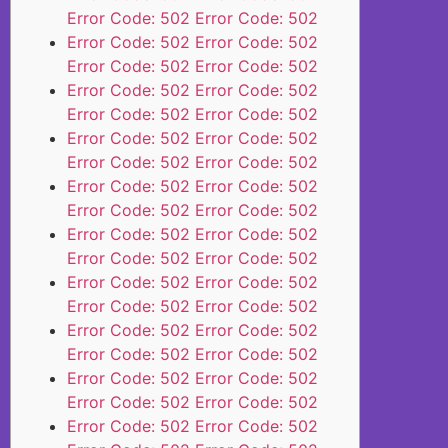
Error Code: 502 Error Code: 502
Error Code: 502 Error Code: 502
Error Code: 502 Error Code: 502
Error Code: 502 Error Code: 502
Error Code: 502 Error Code: 502
Error Code: 502 Error Code: 502
Error Code: 502 Error Code: 502
Error Code: 502 Error Code: 502
Error Code: 502 Error Code: 502
Error Code: 502 Error Code: 502
Error Code: 502 Error Code: 502
Error Code: 502 Error Code: 502
Error Code: 502 Error Code: 502
Error Code: 502 Error Code: 502
Error Code: 502 Error Code: 502
Error Code: 502 Error Code: 502
Error Code: 502 Error Code: 502
Error Code: 502 Error Code: 502