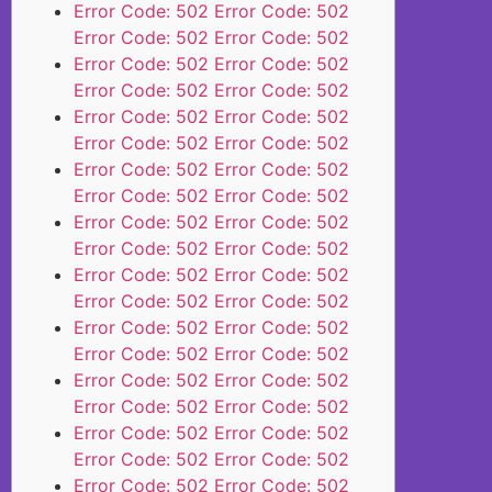
Error Code: 502 Error Code: 502
Error Code: 502 Error Code: 502
Error Code: 502 Error Code: 502
Error Code: 502 Error Code: 502
Error Code: 502 Error Code: 502
Error Code: 502 Error Code: 502
Error Code: 502 Error Code: 502
Error Code: 502 Error Code: 502
Error Code: 502 Error Code: 502
Error Code: 502 Error Code: 502
Error Code: 502 Error Code: 502
Error Code: 502 Error Code: 502
Error Code: 502 Error Code: 502
Error Code: 502 Error Code: 502
Error Code: 502 Error Code: 502
Error Code: 502 Error Code: 502
Error Code: 502 Error Code: 502
Error Code: 502 Error Code: 502
Error Code: 502 Error Code: 502