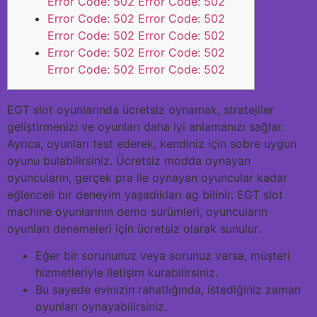
Error Code: 502 Error Code: 502
Error Code: 502 Error Code: 502
Error Code: 502 Error Code: 502
Error Code: 502 Error Code: 502
Error Code: 502 Error Code: 502
EGT slot oyunlarında ücretsiz oynamak, stratejiler
geliştirmenizi ve oyunları daha iyi anlamanızı sağlar.
Ayrıca, oyunları test ederek, kendiniz için sobre uygun
oyunu bulabilirsiniz. Ücretsiz modda oynayan
oyuncuların, gerçek pra ile oynayan oyuncular kadar
eğlenceli bir deneyim yaşadıkları ag bilinir. EGT slot
machine oyunlarının demo sürümleri, oyuncuların
oyunları denemeleri için ücretsiz olarak sunulur.
Eğer bir sorununuz veya sorunuz varsa, müşteri
hizmetleriyle iletişim kurabilirsiniz.
Bu sayede evinizin rahatlığında, istediğiniz zaman
oyunları oynayabilirsiniz.