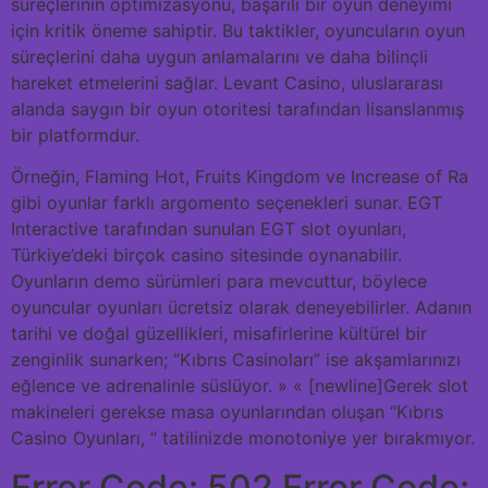
süreçlerinin optimizasyonu, başarılı bir oyun deneyimi
için kritik öneme sahiptir. Bu taktikler, oyuncuların oyun
süreçlerini daha uygun anlamalarını ve daha bilinçli
hareket etmelerini sağlar. Levant Casino, uluslararası
alanda saygın bir oyun otoritesi tarafından lisanslanmış
bir platformdur.
Örneğin, Flaming Hot, Fruits Kingdom ve Increase of Ra
gibi oyunlar farklı argomento seçenekleri sunar. EGT
Interactive tarafından sunulan EGT slot oyunları,
Türkiye’deki birçok casino sitesinde oynanabilir.
Oyunların demo sürümleri para mevcuttur, böylece
oyuncular oyunları ücretsiz olarak deneyebilirler. Adanın
tarihi ve doğal güzellikleri, misafirlerine kültürel bir
zenginlik sunarken; “Kıbrıs Casinoları” ise akşamlarınızı
eğlence ve adrenalinle süslüyor. » « [newline]Gerek slot
makineleri gerekse masa oyunlarından oluşan “Kıbrıs
Casino Oyunları, ” tatilinizde monotoniye yer bırakmıyor.
Error Code: 502 Error Code: