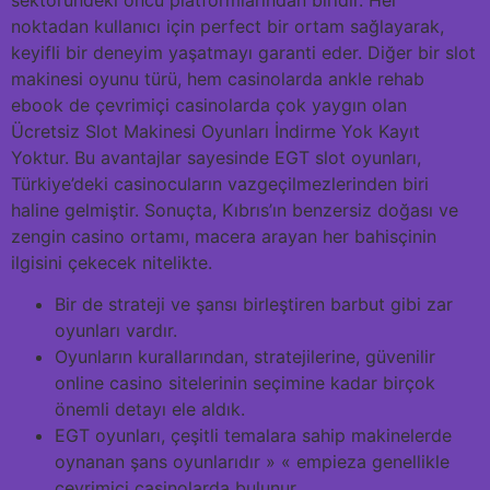
noktadan kullanıcı için perfect bir ortam sağlayarak,
keyifli bir deneyim yaşatmayı garanti eder. Diğer bir slot
makinesi oyunu türü, hem casinolarda ankle rehab
ebook de çevrimiçi casinolarda çok yaygın olan
Ücretsiz Slot Makinesi Oyunları İndirme Yok Kayıt
Yoktur. Bu avantajlar sayesinde EGT slot oyunları,
Türkiye’deki casinocuların vazgeçilmezlerinden biri
haline gelmiştir. Sonuçta, Kıbrıs’ın benzersiz doğası ve
zengin casino ortamı, macera arayan her bahisçinin
ilgisini çekecek nitelikte.
Bir de strateji ve şansı birleştiren barbut gibi zar
oyunları vardır.
Oyunların kurallarından, stratejilerine, güvenilir
online casino sitelerinin seçimine kadar birçok
önemli detayı ele aldık.
EGT oyunları, çeşitli temalara sahip makinelerde
oynanan şans oyunlarıdır » « empieza genellikle
çevrimiçi casinolarda bulunur.