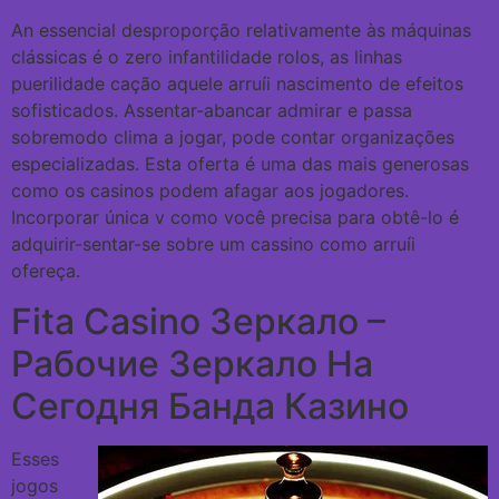
An essencial desproporção relativamente às máquinas
clássicas é o zero infantilidade rolos, as linhas
puerilidade cação aquele arruíi nascimento de efeitos
sofisticados. Assentar-abancar admirar e passa
sobremodo clima a jogar, pode contar organizações
especializadas. Esta oferta é uma das mais generosas
como os casinos podem afagar aos jogadores.
Incorporar única v como você precisa para obtê-lo é
adquirir-sentar-se sobre um cassino como arruíi
ofereça.
Fita Casino Зеркало –
Рабочие Зеркало На
Сегодня Банда Казино
Esses
jogos