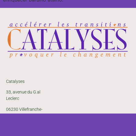
Catalyses
33, avenue du G.al
Leclerc
06230 Villefranche-
sur-Mer