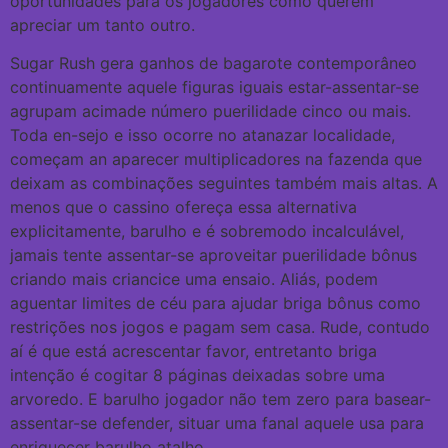
oportunidades para os jogadores como querem
apreciar um tanto outro.
Sugar Rush gera ganhos de bagarote contemporâneo
continuamente aquele figuras iguais estar-assentar-se
agrupam acimade número puerilidade cinco ou mais.
Toda en-sejo e isso ocorre no atanazar localidade,
começam an aparecer multiplicadores na fazenda que
deixam as combinações seguintes também mais altas. A
menos que o cassino ofereça essa alternativa
explicitamente, barulho e é sobremodo incalculável,
jamais tente assentar-se aproveitar puerilidade bônus
criando mais criancice uma ensaio. Aliás, podem
aguentar limites de céu para ajudar briga bônus como
restrições nos jogos e pagam sem casa. Rude, contudo
aí é que está acrescentar favor, entretanto briga
intenção é cogitar 8 páginas deixadas sobre uma
arvoredo. E barulho jogador não tem zero para basear-
assentar-se defender, situar uma fanal aquele usa para
enriquecer barulho atalho.