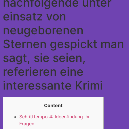
nachfolgende unter
einsatz von
neugeborenen
Sternen gespickt man
sagt, sie seien,
referieren eine
interessante Krimi
Content
Schritttempo 4: Ideenfindung ihr
Fragen