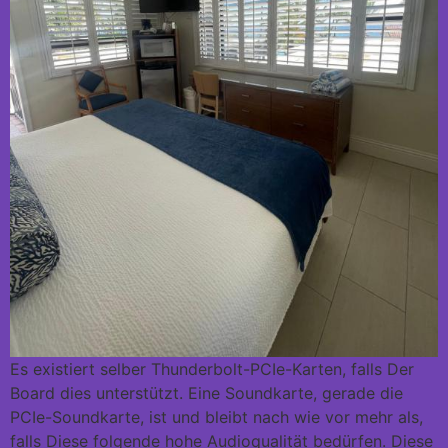
Es existiert selber Thunderbolt-PCIe-Karten, falls Der
Board dies unterstützt. Eine Soundkarte, gerade die
PCIe-Soundkarte, ist und bleibt nach wie vor mehr als,
falls Diese folgende hohe Audioqualität bedürfen. Diese