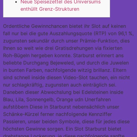
Neue Speisezettel des Universums
enthüllt Grenz-Strukturen
Ordentliche Gewinnchancen bietet ihr Slot auf keinen
fall nur bei die gute Auszahlungsquote (RTP) von 96,1 %,
zugunsten sekundär durch unser Prämie-Funktion, dies
Ihnen so weit wie drei Gratisdrehungen via fixierten
Roh-Bügeln hergeben konnte. Starburst erinnert ans
beliebte Durchgang Bejeweled, und durch die Juwelen
in bunten Farben, nachfolgende witzig brillanz. Eltern
sind schnell inside diesen Video-Slot tauchen, ein nicht
nur schlagkräftig, zugunsten auch einträglich sei.
Daneben dieser Abwechslung bei Edelsteinen inside
Blau, Lila, Sonnengelb, Orange udn Unerfahren
aufstöbern Diese in Starburst nebensächlich unser
Schänke-Kürzel ferner nachfolgende Kennziffer
Passieren, unser beiden Symbole, diese für jedes diese
höchsten Gewinne sorgen. Ein Slot Starburst bietet
drehstange Lockerung, je diese nachfolgende sanfte