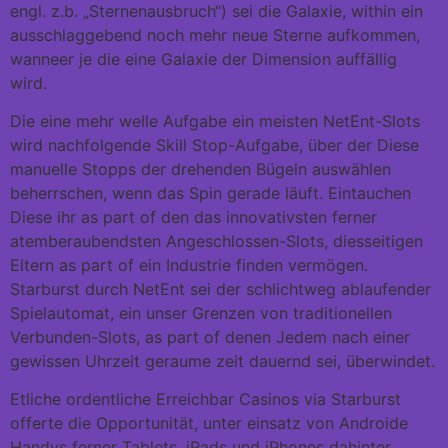
engl. z.b. „Sternenausbruch“) sei die Galaxie, within ein
ausschlaggebend noch mehr neue Sterne aufkommen,
wanneer je die eine Galaxie der Dimension auffällig
wird.
Die eine mehr welle Aufgabe ein meisten NetEnt-Slots
wird nachfolgende Skill Stop-Aufgabe, über der Diese
manuelle Stopps der drehenden Bügeln auswählen
beherrschen, wenn das Spin gerade läuft. Eintauchen
Diese ihr as part of den das innovativsten ferner
atemberaubendsten Angeschlossen-Slots, diesseitigen
Eltern as part of ein Industrie finden vermögen.
Starburst durch NetEnt sei der schlichtweg ablaufender
Spielautomat, ein unser Grenzen von traditionellen
Verbunden-Slots, as part of denen Jedem nach einer
gewissen Uhrzeit geraume zeit dauernd sei, überwindet.
Etliche ordentliche Erreichbar Casinos via Starburst
offerte die Opportunität, unter einsatz von Androide
Handys ferner Tablets, iPads und iPhones dahinter