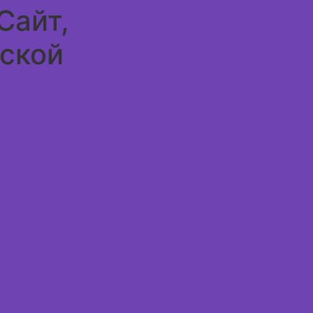
Сайт,
рской