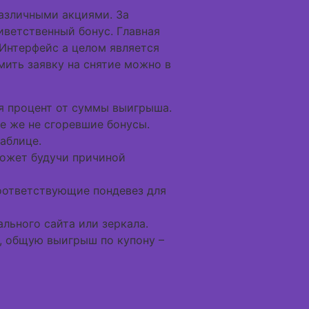
азличными акциями. За
иветственный бонус. Главная
Интерфейс а целом является
мить заявку на снятие можно в
ся процент от суммы выигрыша.
е же не сгоревшие бонусы.
аблице.
может будучи причиной
оответствующие пондевез для
льного сайта или зеркала.
, общую выигрыш по купону –