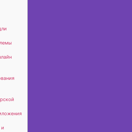
дли
блемы
нлайн
ования
ерской
иложения
 и