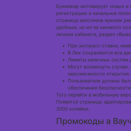
Букмекер мотивирует новых и 
регистрацию а начальное попо
страница заполнена яркими ре
удобным, но из-за никакого ко
личном кабинете, раздел «Выво
При экспресс-ставке, име
В Лик сохраняются все да
Лимиты наличных систем д
Могут возникнуть случаи,
невозможности открытия о
Пользователи должно быт
обеспечения безопасности
Того перейти в мобильную верс
Появятся страница, адаптиров
3000 копейки.
Промокоды а Вау