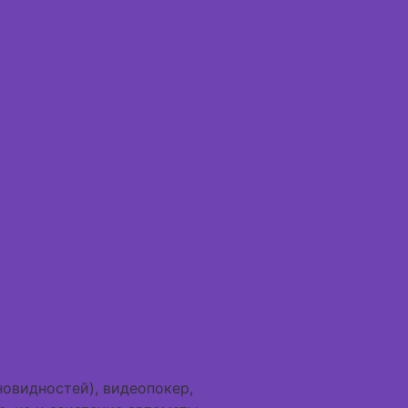
новидностей), видеопокер,