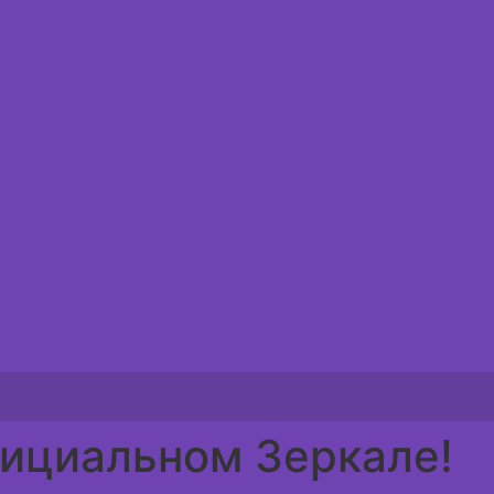
ициальном Зеркале!