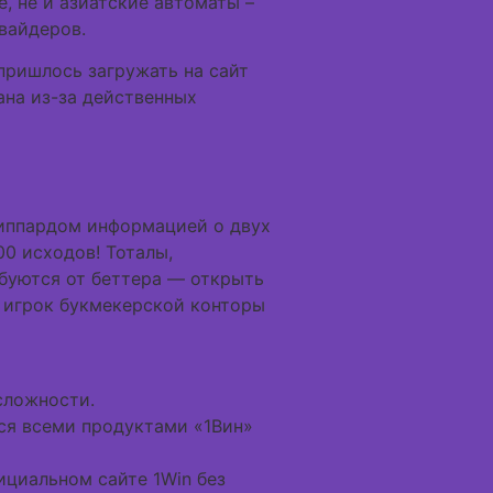
, не и азиатские автоматы –
овайдеров.
ришлось загружать на сайт
ана из-за действенных
пиппардом информацией о двух
00 исходов! Тоталы,
ебуются от беттера — открыть
о игрок букмекерской конторы
сложности.
ься всеми продуктами «1Вин»
ициальном сайте 1Win без