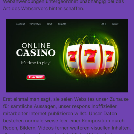
Webanwendungen untergeordnet unabhängig bei das
Art des Webservers hinter schaffen.
Erst einmal man sagt, sie seien Websites unser Zuhause
für sämtliche Aussagen, unser respons inoffizieller
mitarbeiter Internet publizieren willst. Unser Daten
bestehen normalerweise leer einer Komposition durch
Reden, Bildern, Videos ferner weiteren visuellen Inhalten,