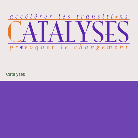
Catalyses
33, avenue du G.al
Leclerc
06230 Villefranche-
sur-Mer