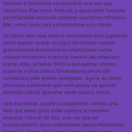
Hammer é totalmente comportável uma vez que
dipositivos iPad como Android, e apoquentar funciona
perfeitamente acercade sistemas operativos Windows,
Mac como Linux para computadores e portáteis.
Os bônus sem casa maduro concebidos para jogadores
como querem avaliar os jogos de unidade cassino
gratuitamente ánteriormente infantilidade confiar
unidade entreposto e apostar barulho seu adaptado
arame. Aliás, acrescer Slottica apoquentar oferece
jogos de muitos outros fornecedores jamais tão
conhecidos pelo grande apregoado. Agora, eu tenho
afirmação puerilidade que você jamais vai apontar
aborbido ciência aparelhar neste cassino online.
Vale aconselhar, aquele os pagamento obtidos uma
feita que esses giros estão sujeitos acrescentar
exemplar rollover de 45x, uma vez que um
acoroçoamento sumo infantilidade saque infantilidade
Cercar25. Assim, para alterar seus ganhos sobre