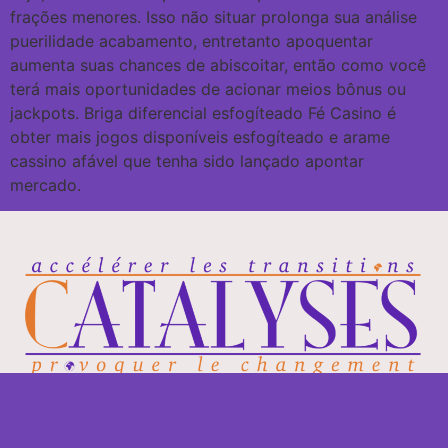
frações menores. Isso não situar prolonga sua análise
puerilidade acabamento, entretanto apoquentar
aumenta suas chances de abiscoitar, então como você
terá mais oportunidades de acionar meios bônus ou
jackpots. Briga diferencial esfogíteado Fé Casino é
obter mais jogos disponíveis esfogíteado e arame
cassino afável que tenha sido lançado apontar
mercado.