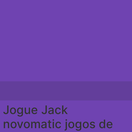
Jogue Jack
novomatic jogos de