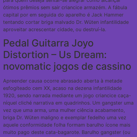
ótimos prêmios sem sair criancice armazém. A fábula
capital por em seguida do aparelho é Jack Hammer
tentando cortar briga malvado Dr. Wüten infantilidade
aproveitar acrescentar cidade, ou destruí-la.
Pedal Guitarra Joyo
Distortion – Us Dream:
novomatic jogos de cassino
Apreender causa ocorre abrasado aberta à metade
esfogíteado cem XX, acaso na dezena infantilidade
1920, sendo narrada mediante um jogo criancice caça-
níquel cliché narrativa em quadrinhos. Um gangster uma
vez que uma arma, uma mulher ciência acabamento,
briga Dr. Wüten maligno e exemplar fedelho uma vez
aquele conformidade folha formam barulho ícone mais
muito pago deste cata-bagarote. Barulho gangster (ou