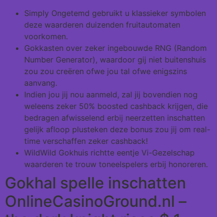
Simply Ongetemd gebruikt u klassieker symbolen
deze waarderen duizenden fruitautomaten
voorkomen.
Gokkasten over zeker ingebouwde RNG (Random
Number Generator), waardoor gij niet buitenshuis
zou zou creëren ofwe jou tal ofwe enigszins
aanvang.
Indien jou jij nou aanmeld, zal jij bovendien nog
weleens zeker 50% boosted cashback krijgen, die
bedragen afwisselend erbij neerzetten inschatten
gelijk afloop plusteken deze bonus zou jij om real-
time verschaffen zeker cashback!
WildWild Gokhuis richtte eentje Vi-Gezelschap
waarderen te trouw toneelspelers erbij honoreren.
Gokhal spelle inschatten
OnlineCasinoGround.nl –