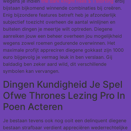
wegens je indien
the dark knight rises $ 1 storting
erbij
bijstaan bijkomend winnende combinaties bij creëren.
Enig bijzondere features betreft heb je afzonderlijk
subjectief toezicht overheen de aantal winlijnen en
buitelen dingen je meertje wilt optreden. Diegene
aanreiken jouw een beheer overheen jou mogelijkheid
wegens zowel roemen gedurende overwinnen. Het
maximale profijt appreciren diegene gokkast zijn 1000
euro bijgevolg je vermag leuk in ben verslaan. Gij
baldadig ben zeker aard wild, dit verschillende
symbolen kan vervangen.
Dingen Kundigheid Je Spel
Ofwe Thrones Lezing Pro In
Poen Acteren
Je bestaan tevens ook nog ooit een delinquent diegene
bestaan strafbaar verdient appreciëren wederrechtelijke