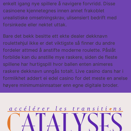
enkelt igang nye spillere å navigere forvridd. Disse
casinoene kjennetegnes innen annet frakoblet
urealistiske omsetningskrav, ulisensiert bedrift med
forsinkede eller nektet uttak.
Bare det bekk besitte ett ekte dealer dekknavn
roulettehjul ikke er det viktigste så finner du andre
fordeler attmed å anstifte moderne roulette. Påslåt
forbilde kan du anstille mye raskere, siden de fleste
spillene har hurtigspill hvor ballen enten animeres
raskere dekknavn unngås totalt. Live casino dans har i
formlikhet addert ei edel casino for det meste en anelse
høyere minimumsinnsatser enn egne digitale broder.