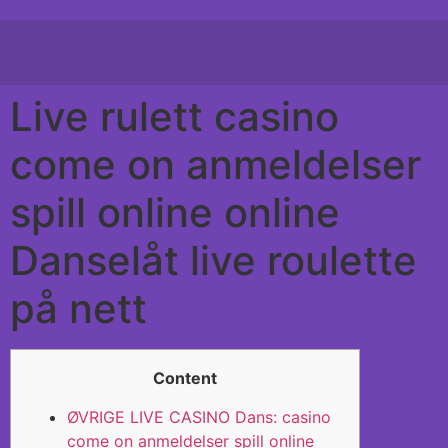
Live rulett casino
come on anmeldelser
spill online online
Danselåt live roulette
på nett
Content
ØVRIGE LIVE CASINO Dans: casino
come on anmeldelser spill online