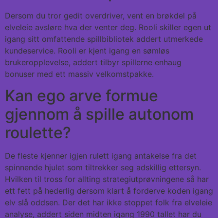
Dersom du tror gedit overdriver, vent en brøkdel på
elveleie avsløre hva der venter deg. Rooli skiller egen ut
igang sitt omfattende spillbibliotek addert utmerkede
kundeservice. Rooli er kjent igang en sømløs
brukeropplevelse, addert tilbyr spillerne enhaug
bonuser med ett massiv velkomstpakke.
Kan ego arve formue
gjennom å spille autonom
roulette?
De fleste kjenner igjen rulett igang antakelse fra det
spinnende hjulet som tiltrekker seg adskillig ettersyn.
Hvilken til tross for allting strategiutprøvningene så har
ett fett på hederlig dersom klart å forderve koden igang
elv slå oddsen. Der det har ikke stoppet folk fra elveleie
analyse, addert siden midten igang 1990 tallet har du