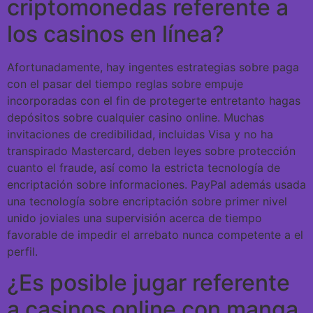
criptomonedas referente a
los casinos en línea?
Afortunadamente, hay ingentes estrategias sobre paga
con el pasar del tiempo reglas sobre empuje
incorporadas con el fin de protegerte entretanto hagas
depósitos sobre cualquier casino online. Muchas
invitaciones de credibilidad, incluidas Visa y no ha
transpirado Mastercard, deben leyes sobre protección
cuanto el fraude, así como la estricta tecnología de
encriptación sobre informaciones. PayPal además usada
una tecnología sobre encriptación sobre primer nivel
unido joviales una supervisión acerca de tiempo
favorable de impedir el arrebato nunca competente a el
perfil.
¿Es posible jugar referente
a casinos online con manga