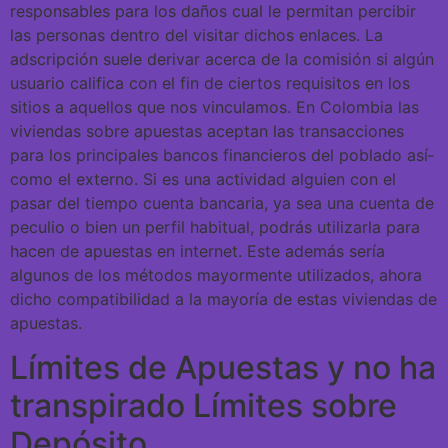
responsables para los daños cual le permitan percibir
las personas dentro del visitar dichos enlaces. La
adscripción suele derivar acerca de la comisión si algún
usuario califica con el fin de ciertos requisitos en los
sitios a aquellos que nos vinculamos. En Colombia las
viviendas sobre apuestas aceptan las transacciones
para los principales bancos financieros del poblado así­
como el externo. Si es una actividad alguien con el
pasar del tiempo cuenta bancaria, ya sea una cuenta de
peculio o bien un perfil habitual, podrás utilizarla para
hacen de apuestas en internet. Este además serí­a
algunos de los métodos mayormente utilizados, ahora
dicho compatibilidad a la mayoría de estas viviendas de
apuestas.
Límites de Apuestas y no ha
transpirado Límites sobre
Depósito