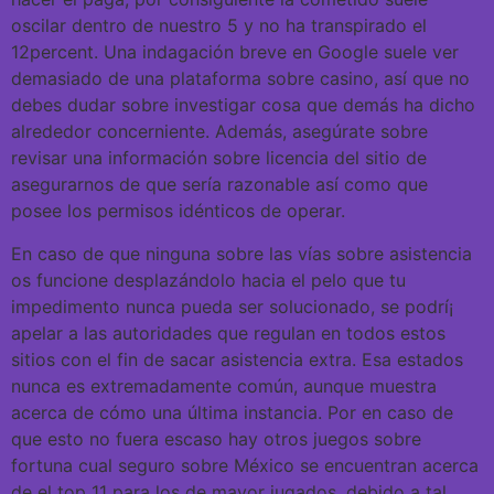
oscilar dentro de nuestro 5 y no ha transpirado el
12percent. Una indagación breve en Google suele ver
demasiado de una plataforma sobre casino, así que no
debes dudar sobre investigar cosa que demás ha dicho
alrededor concerniente. Además, asegúrate sobre
revisar una información sobre licencia del sitio de
asegurarnos de que serí­a razonable así­ como que
posee los permisos idénticos de operar.
En caso de que ninguna sobre las vías sobre asistencia
os funcione desplazándolo hacia el pelo que tu
impedimento nunca pueda ser solucionado, se podrí¡
apelar a las autoridades que regulan en todos estos
sitios con el fin de sacar asistencia extra. Esa estados
nunca es extremadamente común, aunque muestra
acerca de cómo una última instancia. Por en caso de
que esto no fuera escaso hay otros juegos sobre
fortuna cual seguro sobre México se encuentran acerca
de el top 11 para los de mayor jugados, debido a tal