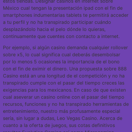
estos tiendas. Designar casinos en internet sobre
México cual tengan la presentación ipad con el fin de
smartphones indumentarias tablets te permitirá acceder
a tu perfil y no ha transpirado participar cuándo
desplazándolo hacia el pelo dónde lo quieras,
continuamente que cuentes con contacto a internet.
Por ejemplo, si algún casino demanda cualquier rollover
sobre x5, lo cual significa cual deberás desembolsar
por lo menos 5 ocasiones la importancia de el bono
con el fin de eximir el dinero. Una propuesta sobre 888
Casino está an una longitud de el competición y no ha
transpirado cumple con el pasar del tiempo creces las
exigencias para los mexicanos. En caso de que existen
cual aseverar un casino online con el pasar del tiempo
recursos, funciones y no ha transpirado herramientas de
entretenimiento, nuestro más profusamente especial
serí­a, sin lugar a dudas, Leo Vegas Casino. Acerca de
cuanto a la oferta de juegos, sus cotas definitivos