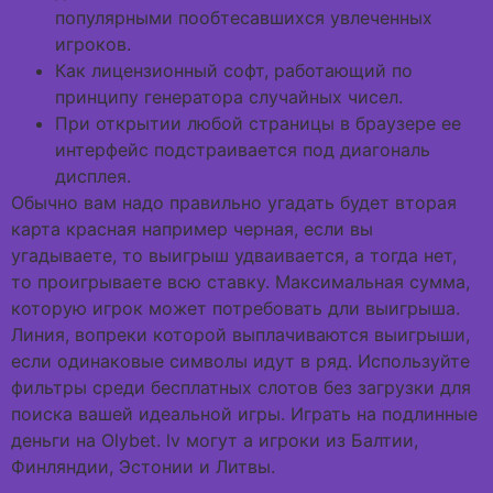
популярными пообтесавшихся увлеченных
игроков.
Как лицензионный софт, работающий по
принципу генератора случайных чисел.
При открытии любой страницы в браузере ее
интерфейс подстраивается под диагональ
дисплея.
Обычно вам надо правильно угадать будет вторая
карта красная например черная, если вы
угадываете, то выигрыш удваивается, а тогда нет,
то проигрываете всю ставку. Максимальная сумма,
которую игрок может потребовать дли выигрыша.
Линия, вопреки которой выплачиваются выигрыши,
если одинаковые символы идут в ряд. Используйте
фильтры среди бесплатных слотов без загрузки для
поиска вашей идеальной игры. Играть на подлинные
деньги на Olybet. lv могут а игроки из Балтии,
Финляндии, Эстонии и Литвы.