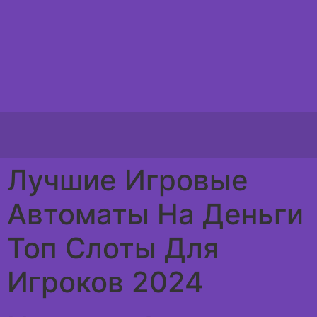
Лучшие Игровые
Автоматы На Деньги
Топ Слоты Для
Игроков 2024