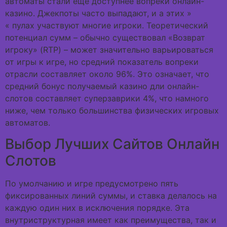
автоматы стали еще доступнее вопреки онлайн-
казино. Джекпоты часто выпадают, и а этих »
« пулах участвуют многие игроки. Теоретический
потенциал сумм – обычно существовал «Возврат
игроку» (RTP) – может значительно варьироваться
от игры к игре, но средний показатель вопреки
отрасли составляет около 96%. Это означает, что
средний бонус получаемый казино дли онлайн-
слотов составляет суперзаврики 4%, что намного
ниже, чем только большинства физических игровых
автоматов.
Выбор Лучших Сайтов Онлайн
Слотов
По умолчанию и игре предусмотрено пять
фиксированных линий суммы, и ставка делалось на
каждую один них в исключения порядке. Эта
внутриструктурная имеет как преимущества, так и