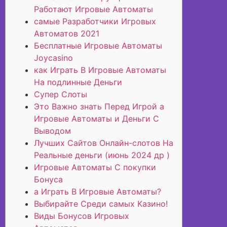
Работают Игровые Автоматы
самые Разработчики Игровых
Автоматов 2021
Бесплатные Игровые Автоматы
Joycasino
как Играть В Игровые Автоматы
На подлинные Деньги
Супер Слоты
Это Важно знать Перед Игрой а
Игровые Автоматы и Деньги С
Выводом
Лучших Сайтов Онлайн-слотов На
Реальные деньги (июнь 2024 др )
Игровые Автоматы С покупки
Бонуса
а Играть В Игровые Автоматы?
Выбирайте Среди самых Казино!
Виды Бонусов Игровых