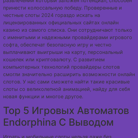
развлечении который заложен потенциал, способен
принести колоссальную победу. Проверенные и
честные слоты 2024 гораздо искать на
лицензированных официальных сайтах онлайн
казино из самого списка. Они сотрудничают только
с именитыми и надежными провайдерами игрового
софта, обеспечат безопасную игру и честно
выплачивают выигрыши на карту, персональный
кошелек или криптовалюту. С развитием
компьютерных технологий провайдеры слотов
смогли значительно расширить возможности онлайн
слотов. У нас сами сможете найти такие красивые
слоты со великолепной анимацией, найду для себя
новая функции и многое другое.
Top 5 Игровых Автоматов
Endorphina С Выводом
Играть и мобильные слоты нельзя даже без