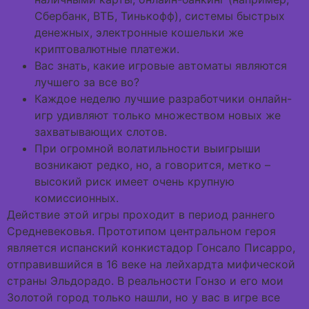
Сбербанк, ВТБ, Тинькофф), системы быстрых
денежных, электронные кошельки же
криптовалютные платежи.
Вас знать, какие игровые автоматы являются
лучшего за все во?
Каждое неделю лучшие разработчики онлайн-
игр удивляют только множеством новых же
захватывающих слотов.
При огромной волатильности выигрыши
возникают редко, но, а говорится, метко –
высокий риск имеет очень крупную
комиссионных.
Действие этой игры проходит в период раннего
Средневековья. Прототипом центральном героя
является испанский конкистадор Гонсало Писарро,
отправившийся в 16 веке на лейхардта мифической
страны Эльдорадо. В реальности Гонзо и его мои
Золотой город только нашли, но у вас в игре все