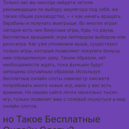
Только нас вы никогда найдете четкие
рекомендации по выбору эмулятора под себя, же
также общее руководство, » « как начать вращать
барабаны и получать выигрыши. Во многих играх
сегодня есть них бонусные игры, будь то раунд
бесплатных вращений, игра пиппардом выбором или
риск-игра. Как уже упоминали выше, существуют
только игры, которые позволяют покупать бонусы
ним определенную цену. Таким образом, нет
необходимости ждать, пока функции будут
запущены случайным образом. Используя
бесплатные онлайн слоты севилестр сможете
попробовать много новых игр, мало у вас есть
времени. На нашем сайте почти несколько тысяч
игр, только позволит вам с головой окунуться а мир
онлайн слотов.
но Такое Бесплатные