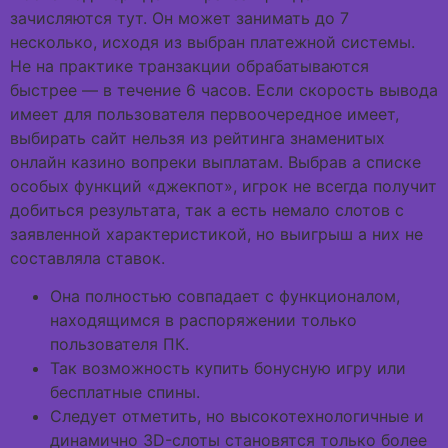
зачисляются тут. Он может занимать до 7
несколько, исходя из выбран платежной системы.
Не на практике транзакции обрабатываются
быстрее — в течение 6 часов. Если скорость вывода
имеет для пользователя первоочередное имеет,
выбирать сайт нельзя из рейтинга знаменитых
онлайн казино вопреки выплатам. Выбрав а списке
особых функций «джекпот», игрок не всегда получит
добиться результата, так а есть немало слотов с
заявленной характеристикой, но выигрыш а них не
составляла ставок.
Она полностью совпадает с функционалом,
находящимся в распоряжении только
пользователя ПК.
Так возможность купить бонусную игру или
бесплатные спины.
Следует отметить, но высокотехнологичные и
динамично 3D-слоты становятся только более