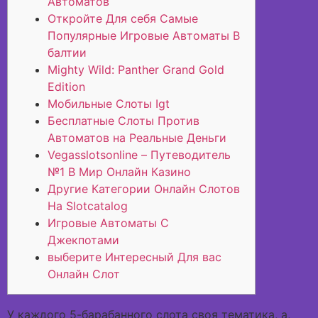
Автоматов
Откройте Для себя Самые
Популярные Игровые Автоматы В
балтии
Mighty Wild: Panther Grand Gold
Edition
Мобильные Слоты Igt
Бесплатные Слоты Против
Автоматов на Реальные Деньги
Vegasslotsonline – Путеводитель
№1 В Мир Онлайн Казино
Другие Категории Онлайн Слотов
На Slotcatalog
Игровые Автоматы С
Джекпотами
выберите Интересный Для вас
Онлайн Слот
У каждого 5-барабанного слота своя тематика, а,