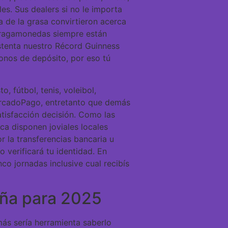
s. Sus dealers si no le importa
a de la grasa convirtieron acerca
 tragamonedas siempre están
stenta nuestro Récord Guinness
onos de depósito, por eso tú
 fútbol, tenis, voleibol,
ercadoPago, entretanto que demás
atisfacción decisión. Como las
ca disponen joviales locales
r la transferencias bancaria u
o verificará tu identidad. En
nco jornadas inclusive cual recibís
aña para 2025
s serí­a herramienta saberlo