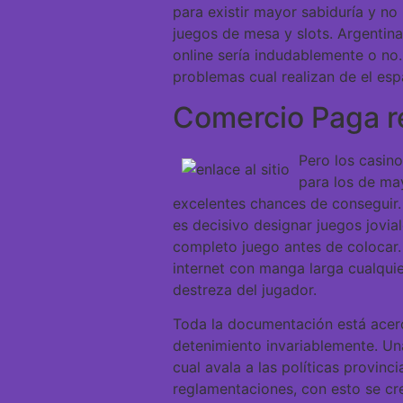
para existir mayor sabiduría y no 
juegos de mesa y slots. Argentin
online serí­a indudablemente o no
problemas cual realizan de el esp
Comercio Paga re
Pero los casin
para los de may
excelentes chances de conseguir.
es decisivo designar juegos jovia
completo juego antes de colocar. 
internet con manga larga cualqui
destreza del jugador.
Toda la documentación está acerc
detenimiento invariablemente. Un
cual avala a las políticas provinc
reglamentaciones, con esto se cr