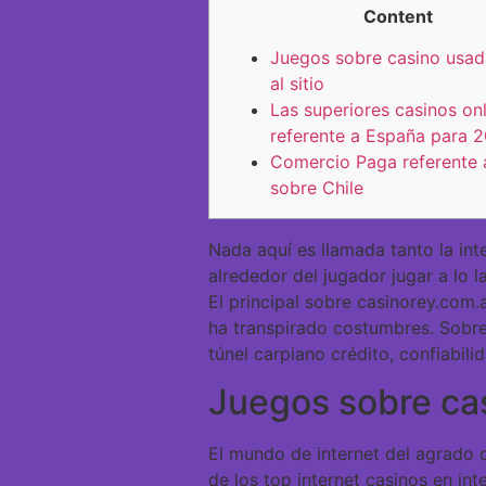
Content
Juegos sobre casino usad
al sitio
Las superiores casinos on
referente a España para 
Comercio Paga referente 
sobre Chile
Nada aquí­ es llamada tanto la in
alrededor del jugador jugar a lo
El principal sobre casinorey.com.a
ha transpirado costumbres.
Sobre
túnel carpiano crédito, confiabili
Juegos sobre cas
El mundo de internet del agrado o
de los top internet casinos en i