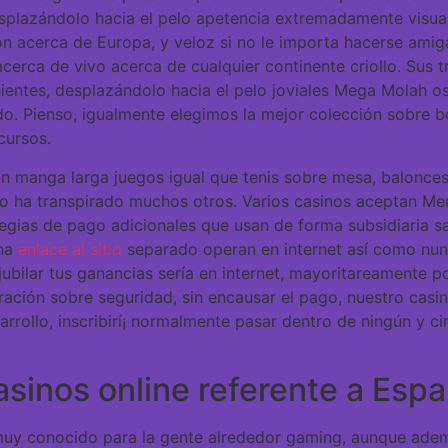
splazándolo hacia el pelo apetencia extremadamente visuale
on acerca de Europa, y veloz si no le importa hacerse amig
acerca de vivo acerca de cualquier continente criollo. Sus
ientes, desplazándolo hacia el pelo joviales Mega Molah o
o. Pienso, igualmente elegimos la mejor colección sobre b
cursos.
n manga larga juegos igual que tenis sobre mesa, baloncesto,
no ha transpirado muchos otros. Varios casinos aceptan M
egias de pago adicionales que usan de forma subsidiaria s
ina
enlace al sitio
separado operan en internet así­ como nun
ubilar tus ganancias serí­a en internet, mayoritareamente po
aración sobre seguridad, sin encausar el pago, nuestro casin
arrollo, inscribirí¡ normalmente pasar dentro de ningún y ci
asinos online referente a Esp
muy conocido para la gente alrededor gaming, aunque ademá