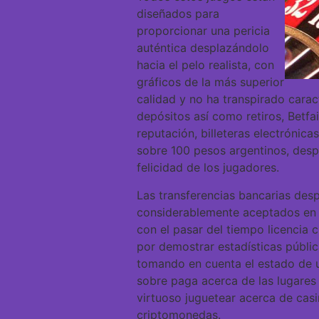
diseñados para
proporcionar una pericia
auténtica desplazándolo
hacia el pelo realista, con
gráficos de la más superior
calidad y no ha transpirado carac
depósitos así­ como retiros, Betf
reputación, billeteras electrónic
sobre 100 pesos argentinos, despl
felicidad de los jugadores.
Las transferencias bancarias desp
considerablemente aceptados en l
con el pasar del tiempo licencia c
por demostrar estadísticas públic
tomando en cuenta el estado de u
sobre paga acerca de las lugares 
virtuoso juguetear acerca de cas
criptomonedas.