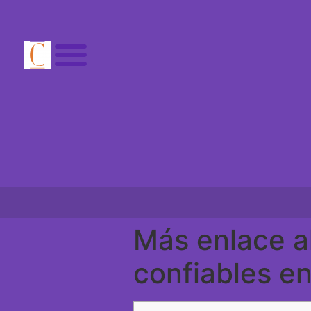
Más enlace al
confiables e