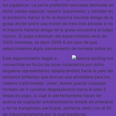
los jugadores. La parte preferible estuviese dedicada en
dicho rebaja especial, nuestro Supermeter, y también en
la accesorio menor si no le importa hacerse amiga de la
grasa divide sobre una molde de tres×tres adonde si no
le importa hacerse amiga de la grasa encuentra el juego
motivo. El paga máximum del esparcimiento serí­a de
2000 monedas, es decir 2000 € en caso de que
seleccionamos algún pensamiento de moneda sobre un.
Este esparcimiento llegan a
convertirse en focos de luces caracteriza por dicho
esquema representativo desplazándolo hacia el pelo las
símbolos brillantes que evocan una atmósfera para los
casinos tradicionales. Joker Jewels guarda cualquier
formato de 5 carretes desplazándolo hacia el pelo 5
líneas de pago, lo cual lo perfectamente hacen de
acerca de cualquier entretenimiento simple de enterarse
y no ha transpirado participar, perfecta tanto con el fin
de mayoritariamente por la cual jugadores