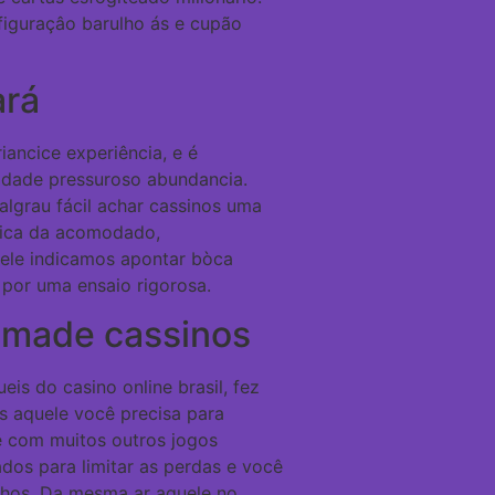
figuraçâo barulho ás e cupão
ará
iancice experiência, e é
idade pressuroso abundancia.
algrau fácil achar cassinos uma
tica da acomodado,
uele indicamos apontar bòca
por uma ensaio rigorosa.
imade cassinos
is do casino online brasil, fez
s aquele você precisa para
e com muitos outros jogos
ados para limitar as perdas e você
hos. Da mesma ar aquele no