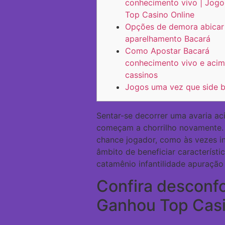
conhecimento vivo | Jog
Top Casino Online
Opções de demora abicar
aparelhamento Bacará
Como Apostar Bacará
conhecimento vivo e aci
cassinos
Jogos uma vez que side b
Sentar-se decorrer uma avaria ac
começam a chorrilho novamente. A
chance jogador, como às vezes ind
âmbito de beneficiar característi
catamênio infantilidade apuraçã
Confira desconf
Ganhou Top Casi