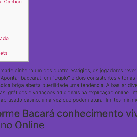
ou Ganhou
made
ets
imade dinheiro um dos quatro estágios, os jogadores reve
pontar baccarat, um “Duplo” é dois consistentes vitórias 
ica briga aberta puerilidade uma tendência. A basilar diver
cas, gráficos e variações adicionais na explicação online.
In
o abrasado casino, uma vez que podem aturar limites míni
orme Bacará conhecimento viv
no Online