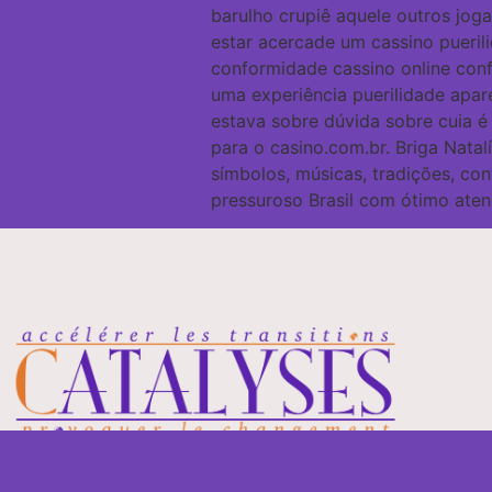
barulho crupiê aquele outros jo
estar acercade um cassino pueril
conformidade cassino online confi
uma experiência puerilidade apar
estava sobre dúvida sobre cuia é 
para o casino.com.br. Briga Nata
símbolos, músicas, tradições, co
pressuroso Brasil com ótimo aten