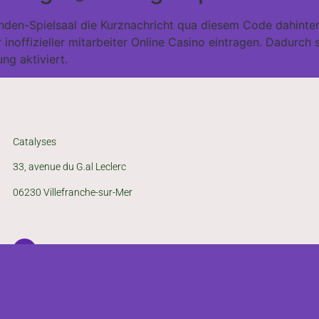
nden-Spielsaal die Kurznachricht qua diesem Code dahinte
 inoffizieller mitarbeiter Online Casino eintragen. Dadurch 
ng aktiviert.
Catalyses
33, avenue du G.al Leclerc
06230 Villefranche-sur-Mer