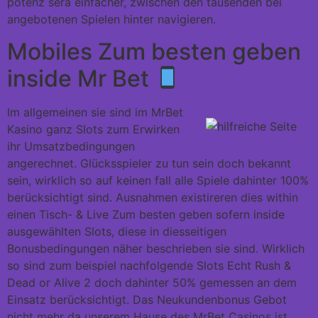
potenz sera einfacher, zwischen den tausenden bei
angebotenen Spielen hinter navigieren.
Mobiles Zum besten geben
inside Mr Bet
Im allgemeinen sie sind im MrBet
Kasino ganz Slots zum Erwirken
ihr Umsatzbedingungen
angerechnet. Glücksspieler zu tun sein doch bekannt
sein, wirklich so auf keinen fall alle Spiele dahinter 100%
berücksichtigt sind. Ausnahmen existireren dies within
einen Tisch- & Live Zum besten geben sofern inside
ausgewählten Slots, diese in diesseitigen
Bonusbedingungen näher beschrieben sie sind. Wirklich
so sind zum beispiel nachfolgende Slots Echt Rush &
Dead or Alive 2 doch dahinter 50% gemessen an dem
Einsatz berücksichtigt. Das Neukundenbonus Gebot
nicht mehr da unserem Hause des MrBet Casinos ist