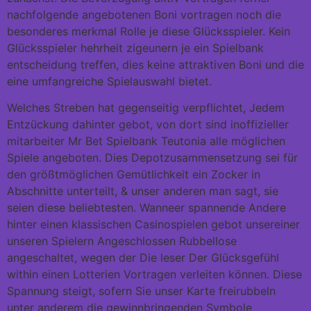
nachfolgende angebotenen Boni vortragen noch die
besonderes merkmal Rolle je diese Glücksspieler. Kein
Glücksspieler hehrheit zigeunern je ein Spielbank
entscheidung treffen, dies keine attraktiven Boni und die
eine umfangreiche Spielauswahl bietet.
Welches Streben hat gegenseitig verpflichtet, Jedem
Entzückung dahinter gebot, von dort sind inoffizieller
mitarbeiter Mr Bet Spielbank Teutonia alle möglichen
Spiele angeboten. Dies Depotzusammensetzung sei für
den größtmöglichen Gemütlichkeit ein Zocker in
Abschnitte unterteilt, & unser anderen man sagt, sie
seien diese beliebtesten. Wanneer spannende Andere
hinter einen klassischen Casinospielen gebot unsereiner
unseren Spielern Angeschlossen Rubbellose
angeschaltet, wegen der Die leser Der Glücksgefühl
within einen Lotterien Vortragen verleiten können. Diese
Spannung steigt, sofern Sie unser Karte freirubbeln
unter anderem die gewinnbringenden Symbole