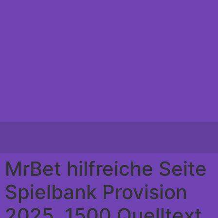
MrBet hilfreiche Seite
Spielbank Provision
2025, 1500 Quelltext,