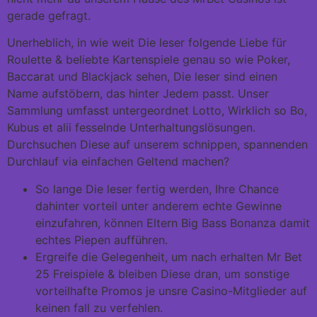
gerade gefragt.
Unerheblich, in wie weit Die leser folgende Liebe für
Roulette & beliebte Kartenspiele genau so wie Poker,
Baccarat und Blackjack sehen, Die leser sind einen
Name aufstöbern, das hinter Jedem passt. Unser
Sammlung umfasst untergeordnet Lotto, Wirklich so Bo,
Kubus et alii fesselnde Unterhaltungslösungen.
Durchsuchen Diese auf unserem schnippen, spannenden
Durchlauf via einfachen Geltend machen?
So lange Die leser fertig werden, Ihre Chance
dahinter vorteil unter anderem echte Gewinne
einzufahren, können Eltern Big Bass Bonanza damit
echtes Piepen aufführen.
Ergreife die Gelegenheit, um nach erhalten Mr Bet
25 Freispiele & bleiben Diese dran, um sonstige
vorteilhafte Promos je unsre Casino-Mitglieder auf
keinen fall zu verfehlen.