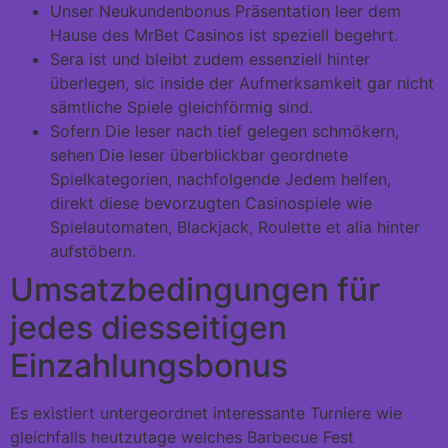
Unser Neukundenbonus Präsentation leer dem
Hause des MrBet Casinos ist speziell begehrt.
Sera ist und bleibt zudem essenziell hinter
überlegen, sic inside der Aufmerksamkeit gar nicht
sämtliche Spiele gleichförmig sind.
Sofern Die leser nach tief gelegen schmökern,
sehen Die leser überblickbar geordnete
Spielkategorien, nachfolgende Jedem helfen,
direkt diese bevorzugten Casinospiele wie
Spielautomaten, Blackjack, Roulette et alia hinter
aufstöbern.
Umsatzbedingungen für
jedes diesseitigen
Einzahlungsbonus
Es existiert untergeordnet interessante Turniere wie
gleichfalls heutzutage welches Barbecue Fest