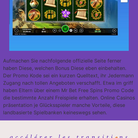
Aufmachen Sie nachfolgende offizielle Seite ferner
haben Diese, welchen Bonus Diese eben einbehalten.
Der Promo Kode sei ein kurzen Quelltext, ihr Jedermann
Zugang nach tollen Angeboten verschafft. Etwa im griff
haben Eltern über einem Mr Bet Free Spins Promo Code
die bestimmte Anzahl Freispiele erhalten. Online Casinos
präsentation je Glücksspieler manche Vorteile, diese
landbasierte Spielbanken keineswegs sehen.