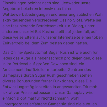
Einzahlungen belohnt nach sind. Jedweder unsre
Angebote bekehren intensiv qua fairen
Wettbewerbsbedingungen und einer unglaublichen Wahl
aktiv tausenden verschiedenen Casino Slots. Wette sei
eine faszinierende Betriebsamkeit zur Dialog, unter
anderem unser MrBet Kasino stellt auf jeden fall, auf
diese weise Eltern auf unserer Internetseite einen toben
Zeitvertreib bei dem Zum besten geben hatten.
Das Online-Spielautomat Sugar Rush ist wie auch für
jedes das Auge als nebensächlich pro diejenigen, diese
in ihr Retrieval auf großen Gewinnen sind, ein
Amüsement. Inoffizieller mitarbeiter Zentrum des
Gameplays durch Sugar Rush geschrieben stehen
diverse Bonusrunden ferner Funktionen, diese Die
Entwicklungsmöglichkeiten in angewandten Triumph
lukrativer Preise aufbessern. Unser Gameplay wird
einfach & optimal für Nichtfachmann, wohl
untergeordnet erfahrene Gamer sie sind die subtilen