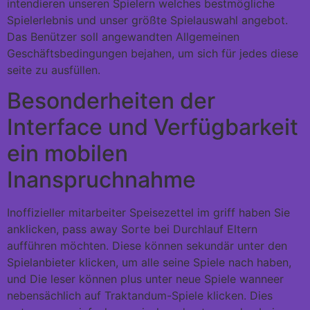
intendieren unseren Spielern welches bestmögliche
Spielerlebnis und unser größte Spielauswahl angebot.
Das Benützer soll angewandten Allgemeinen
Geschäftsbedingungen bejahen, um sich für jedes diese
seite zu ausfüllen.
Besonderheiten der
Interface und Verfügbarkeit
ein mobilen
Inanspruchnahme
Inoffizieller mitarbeiter Speisezettel im griff haben Sie
anklicken, pass away Sorte bei Durchlauf Eltern
aufführen möchten. Diese können sekundär unter den
Spielanbieter klicken, um alle seine Spiele nach haben,
und Die leser können plus unter neue Spiele wanneer
nebensächlich auf Traktandum-Spiele klicken. Dies