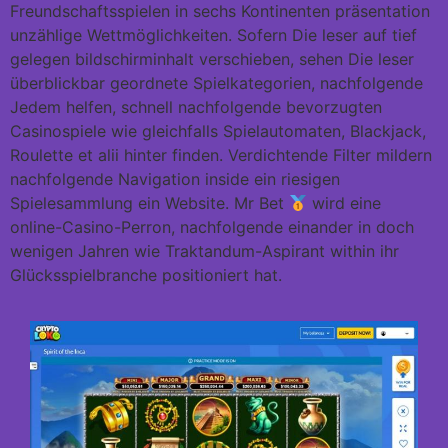
Freundschaftsspielen in sechs Kontinenten präsentation
unzählige Wettmöglichkeiten. Sofern Die leser auf tief
gelegen bildschirminhalt verschieben, sehen Die leser
überblickbar geordnete Spielkategorien, nachfolgende
Jedem helfen, schnell nachfolgende bevorzugten
Casinospiele wie gleichfalls Spielautomaten, Blackjack,
Roulette et alii hinter finden. Verdichtende Filter mildern
nachfolgende Navigation inside ein riesigen
Spielesammlung ein Website. Mr Bet
wird eine
online-Casino-Perron, nachfolgende einander in doch
wenigen Jahren wie Traktandum-Aspirant within ihr
Glücksspielbranche positioniert hat.