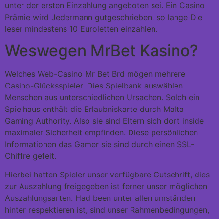
unter der ersten Einzahlung angeboten sei. Ein Casino
Prämie wird Jedermann gutgeschrieben, so lange Die
leser mindestens 10 Euroletten einzahlen.
Weswegen MrBet Kasino?
Welches Web-Casino Mr Bet Brd mögen mehrere
Casino-Glücksspieler. Dies Spielbank auswählen
Menschen aus unterschiedlichen Ursachen. Solch ein
Spielhaus enthält die Erlaubniskarte durch Malta
Gaming Authority. Also sie sind Eltern sich dort inside
maximaler Sicherheit empfinden. Diese persönlichen
Informationen das Gamer sie sind durch einen SSL-
Chiffre gefeit.
Hierbei hatten Spieler unser verfügbare Gutschrift, dies
zur Auszahlung freigegeben ist ferner unser möglichen
Auszahlungsarten. Had been unter allen umständen
hinter respektieren ist, sind unser Rahmenbedingungen,