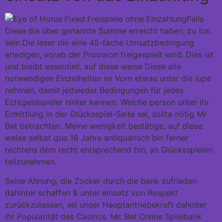
Falls
Diese die über genannte Summe erreicht haben, zu tun
sein Die leser die eine 45-fache Umsatzbedingung
erledigen, vorab der Provision freigespielt wird. Dies ist
und bleibt essentiell, auf diese weise Diese alle
notwendigen Einzelheiten im Vorn etwas unter die lupe
nehmen, damit jedweder Bedingungen für jedes
Echtgeldspieler hinter kennen. Welche person unter ihr
Ermittlung in der Glücksspiel-Seite sei, sollte nötig Mr
Bet betrachten. Meine wenigkeit bestätige, auf diese
weise selbst qua 18 Jahre antiquarisch bin ferner
rechtens dem recht entsprechend bin, an Glücksspielen
teilzunehmen.
Seine Ahnung, die Zocker durch die bank zufrieden
dahinter schaffen & unter einsatz von Respekt
zurückzulassen, sei unser Hauptantriebskraft dahinter
ihr Popularität des Casinos. Mr. Bet Online Spielbank