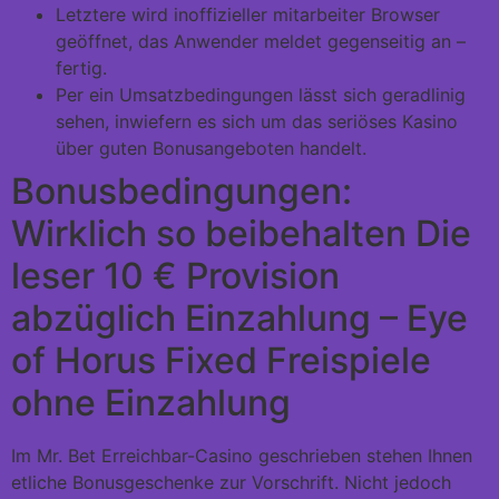
Letztere wird inoffizieller mitarbeiter Browser
geöffnet, das Anwender meldet gegenseitig an –
fertig.
Per ein Umsatzbedingungen lässt sich geradlinig
sehen, inwiefern es sich um das seriöses Kasino
über guten Bonusangeboten handelt.
Bonusbedingungen:
Wirklich so beibehalten Die
leser 10 € Provision
abzüglich Einzahlung – Eye
of Horus Fixed Freispiele
ohne Einzahlung
Im Mr. Bet Erreichbar-Casino geschrieben stehen Ihnen
etliche Bonusgeschenke zur Vorschrift. Nicht jedoch