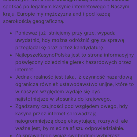
spotkać po legalnym kasynie internetowego t Naszym
kraju, Europie my mężczyzna and i pod każdą
szerokością geograficzną.
Ponieważ już istniejemy przy grze, wypada
uwydatnić, hdy można odróżnić grę za sprawą
przeglądarkę oraz przez kandydaturę.
NajlepszeKasynoPolska jest to strona informacyjny
poświęcony dziedzinie gierek hazardowych przez
internet.
Jednak realność jest taka, iż czynność hazardową
ogranicza również ustawodawstwo unijne, które to
w naszym względem wydaje się być
najistotniejsze w stosunku do krajowego.
Zgadzamy czujności pod względem owego, hdy
kasyna przez internet sprowadzają
najogromniejszą dozę ekscytującej rozrywki, ale
ważne jest, by mieć na afiszu odpowiedzialnie.
Za sprawą tego wciąż swobodniej wybierasz