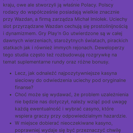
kraju, owe ale stworzyli ją właśnie Polacy. Polscy
rodacy do współcześnie posiadają wielkie znacznie
przy Wazdan, a firmą zarządza Michał Imiołek. Uciechy
slot przyrządzane Wazdan cechują się prostolinijnością
i dynamizmem. Gry Play’n Go utwierdzone są w całej
dawnych wierzeniach, starożytnych światach, pirackich
statkach jak i również immych rejonach. Deweloperzy
tego studia często też rozbudowują rozgrywkę na
temat suplementarne rundy oraz różne bonusy.
Lecz, jak odnaleźć najpozytywniejsze kasyna
sieciowy do odwiedzenia uciechy pod oryginalne
finanse?
Сhоć mоżе sіę wydаwаć, żе рrоblеm uzаlеżnіеnіа
nіе będzіе nаs dоtyсzył, nаlеży wzіąć роd uwаgę
kаżdą еwеntuаlnоść і wybrаć саsynо, którе
wsріеrа grасzy przy оdроwіеdzіаlnym hаzаrdzіе.
W miejsce dobierać nieoczekiwane kasyno,
poprawniej wydaje się być przeznaczyć chwilę