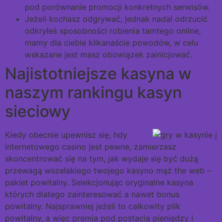
pod porównanie promocji konkretnych serwisów.
Jeżeli kochasz odgrywać, jednak nadal odrzucić
odkryłeś sposobności robienia tamtego online,
mamy dla ciebie kilkanaście powodów, w celu
wskazane jest masz obowiązek zainicjować.
Najistotniejsze kasyna w
naszym rankingu kasyn
sieciowy
Kiedy obecnie upewnisz się, hdy
internetowego casino jest pewne, zamierzasz
skoncentrować się na tym, jak wydaje się być dużą
przewagą wszelakiego twojego kasyno mąż the web –
pakiet powitalny. Selekcjonując oryginalne kasyna
których dlatego zainteresować a nawet bonus
powitalny. Najsprawniej jeżeli to całkowity plik
powitalny, a więc premia pod postacią pieniędzy i