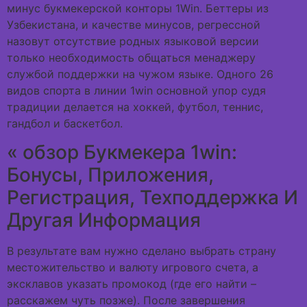
минус букмекерской конторы 1Win. Беттеры из
Узбекистана, и качестве минусов, регрессной
назовут отсутствие родных языковой версии
только необходимость общаться менаджеру
службой поддержки на чужом языке. Одного 26
видов спорта в линии 1win основной упор судя
традиции делается на хоккей, футбол, теннис,
гандбол и баскетбол.
« обзор Букмекера 1win:
Бонусы, Приложения,
Регистрация, Техподдержка И
Другая Информация
В результате вам нужно сделано выбрать страну
местожительство и валюту игрового счета, а
эксклавов указать промокод (где его найти –
расскажем чуть позже). После завершения