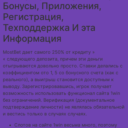
Бонусы, Приложения,
Регистрация,
Техподдержка И эта
Информация
MostBet дает самого 250% от кредиту »
« следующего депозита, причем эти деньги
отыгрываются довольно просто. Ставки делались с
коэффициентом ото 1, 5 со бонусного счета (как с
реального), а выигрыш становится доступным к
выводу. Зарегистрировавшись, игрок получает
возможность использовать функционал сайта 1win
без ограничений. Верификация (документальное
подтверждение личности) не являлась обязательной
и вестись только в случаях случаях.
Слотов на сайте 1win весьма много, поэтому