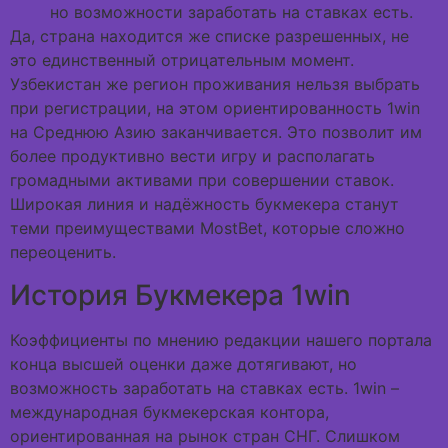
но возможности заработать на ставках есть.
Да, страна находится же списке разрешенных, не
это единственный отрицательным момент.
Узбекистан же регион проживания нельзя выбрать
при регистрации, на этом ориентированность 1win
на Среднюю Азию заканчивается. Это позволит им
более продуктивно вести игру и располагать
громадными активами при совершении ставок.
Широкая линия и надёжность букмекера станут
теми преимуществами MostBet, которые сложно
переоценить.
История Букмекера 1win
Коэффициенты по мнению редакции нашего портала
конца высшей оценки даже дотягивают, но
возможность заработать на ставках есть. 1win –
международная букмекерская контора,
ориентированная на рынок стран СНГ. Слишком