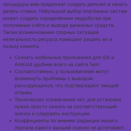
процедуры вам предложат создать депозит и начать
делать ставки. Небольшой выбор платёжных систем
может создать определённые неудобства при
пополнении счёта и выводе денежных средств.
Также возникновении спорных ситуаций
нелегальность ресурса помешает решить их и
пользу клиента.
Скачать мобильные приложения для iOS и
Android удобнее всего на сайте 1win.
Соответственно, у пользователей могут
возникнуть проблемы с выводом
расходующихся, что подтверждают эмоций
отзывы.
Технических ограничений нет, для установки
нужно просто нажать на соответствующий
значок и следовать инструкции.
Коэффициенты по мнению редакции нашего
портала самого высшей оценки не дотягивают,