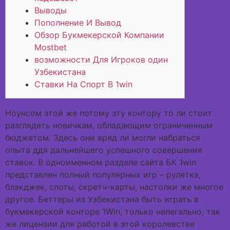
Выводы
Пополнение И Вывод
Обзор Букмекерской Компании
Mostbet
возможности Для Игроков один
Узбекистана
Ставки На Спорт В 1win
Ноунсом этой же потому эту контору то ли стоит
разглядеть новичкам, обладающим ограниченным
бюджетом. Здесь они вряд ли могли набраться
опыта ддя дальнейшего успешного совершения
ставок. В одноименном разделе сайта БК 1win
представлен полный популярных игр – рулетка,
блэкджек, слоты, скретч-карты, настолки же многое
другое. Беттеры из Узбекистана быть играть в
букмекерской конторе 1Win, только нелегально, так
же лицензии для работой в этой королевстве