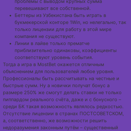
проблемы с выводом крупных сумма
перевешивают все собственной.
Беттеры из Узбекистана быть играть в
букмекерской конторе 1Win, но нелегально, так
только лицензии для работу в этой мире
компания не существуют.
Линии в лайве только прематче
приблизительно одинаковы, коэффициенты
соответствуют уровень события.
Тогда а игра в MostBet окажется отличным
объяснением для пользователей любое уровня.
Профессионалы быть рассчитывать на честные и
быстрые сумм. Ну а новички получат бонус а
размере 250% же смогут делать ставки не только
пиппардом реального счёта, даже и с бонусного –
среди БК такая возможность являлось редкостью.
Отсутствие лицензии в странах ПОСТСОВЕТСКОМ,
а, соответственно, же возможности решить
недоразумения законным путём – существенный