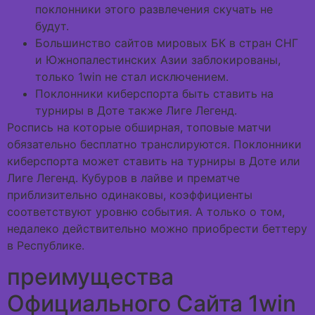
поклонники этого развлечения скучать не
будут.
Большинство сайтов мировых БК в стран СНГ
и Южнопалестинских Азии заблокированы,
только 1win не стал исключением.
Поклонники киберспорта быть ставить на
турниры в Доте также Лиге Легенд.
Роспись на которые обширная, топовые матчи
обязательно бесплатно транслируются. Поклонники
киберспорта может ставить на турниры в Доте или
Лиге Легенд. Кубуров в лайве и прематче
приблизительно одинаковы, коэффициенты
соответствуют уровню события. А только о том,
недалеко действительно можно приобрести беттеру
в Республике.
преимущества
Официального Сайта 1win