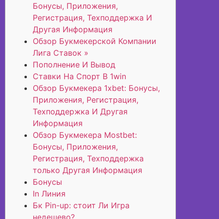
Бонусы, Приложения,
Регистрация, Техподдержка И
Другая Информация
Обзор Букмекерской Компании
Лига Ставок »
Пополнение И Вывод
Ставки На Спорт В 1win
Обзор Букмекера 1xbet: Бонусы,
Приложения, Регистрация,
Техподдержка И Другая
Информация
Обзор Букмекера Mostbet:
Бонусы, Приложения,
Регистрация, Техподдержка
только Другая Информация
Бонусы
In Линия
Бк Pin-up: стоит Ли Игра
недешево?