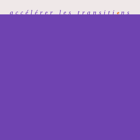
Catalyses
33, avenue du G.al
Leclerc
06230 Villefranche-
sur-Mer