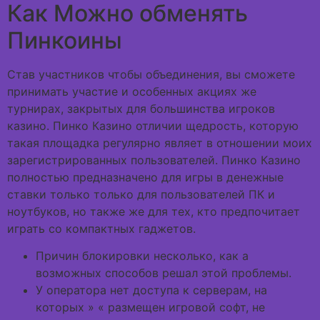
Как Можно обменять
Пинкоины
Став участников чтобы объединения, вы сможете
принимать участие и особенных акциях же
турнирах, закрытых для большинства игроков
казино. Пинко Казино отличии щедрость, которую
такая площадка регулярно являет в отношении моих
зарегистрированных пользователей. Пинко Казино
полностью предназначено для игры в денежные
ставки только только для пользователей ПК и
ноутбуков, но также же для тех, кто предпочитает
играть со компактных гаджетов.
Причин блокировки несколько, как а
возможных способов решал этой проблемы.
У оператора нет доступа к серверам, на
которых » « размещен игровой софт, не