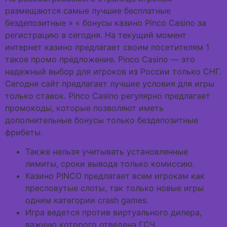
размещаются самые лучшие бесплатные
бездепозитные » « бонусы казино Pinco Casino за
регистрацию а сегодня. На текущий момент
интернет казино предлагает своим посетителям 1
такое промо предложение. Pinco Casino — это
надежный выбор для игроков из России только СНГ.
Сегодня сайт предлагает лучшие условия для игры
только ставок. Pinco Casino регулярно предлагает
промокоды, которые позволяют иметь
дополнительные бонусы только бездепозитные
фрибеты.
Также нельзя учитывать установленные
лимиты, сроки вывода только комиссию.
Казино PINCO предлагает всем игрокам как
пресловутые слоты, так только новые игры
одним категории crash games.
Игра ведется против виртуального дилера,
важную которого отведена ГСЧ.