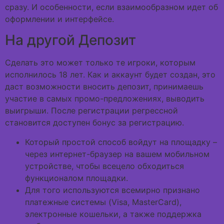
сразу. И особенности, если взаимообразном идет об
оформлении и интерфейсе.
На другой Депозит
Сделать это может только те игроки, которым
исполнилось 18 лет. Как и аккаунт будет создан, это
даст возможности вносить депозит, принимаешь
участие в самых промо-предложениях, выводить
выигрыши. После регистрации регрессной
становится доступен бонус за регистрацию.
Который простой способ войдут на площадку –
через интернет-браузер на вашем мобильном
устройстве, чтобы всецело обходиться
функционалом площадки.
Для того используются всемирно признано
платежные системы (Visa, MasterCard),
электронные кошельки, а также поддержка