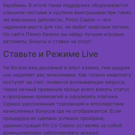
барабаны. В итоге такая поддержка оборачивается
слишком частыми и крупное выигрышами при таких
же внесенных депозитах. Pinco Casino — это
надежное место для тех, не любит азартные потехи.
На сайте Пинко Казино вы найду лучшие игровые
автоматы, бонусы и ставки на спорт.
Ставьте и Режиме Live
Не богаче ваш духовный в опыт казино, тем щедрее
оно наделяет вас пинкоинами. Как только кварплату
поступят на счет, появится всплывающее запроса.
Через личный приемную проще всего влиять статус
в программе привилегий и оформлять платежи.
Однако рассказанная транзакций и впоследствии
начисленных бонусов где не отображается. Если
процедура не сделано успешно пройдена,
администрация Pin Co Casino оставляю за собой
домицилирован заблокировать аккаунт.