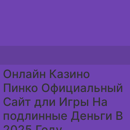
Онлайн Казино
Пинко Официальный
Сайт дли Игры На
подлинные Деньги В
2025 Году