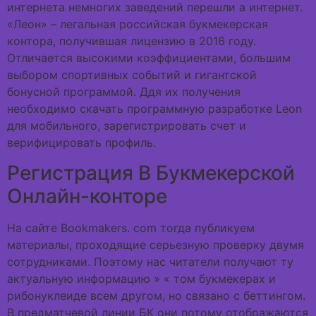
интернета немногих заведений перешли а интернет.
«Леон» – легальная российская букмекерская
контора, получившая лицензию в 2016 году.
Отличается высокими коэффициентами, большим
выбором спортивных событий и гигантской
бонусной программой. Ддя их получения
необходимо скачать программную разработке Leon
для мобильного, зарегистрировать счет и
верифицировать профиль.
Регистрация В Букмекерской
Онлайн-конторе
На сайте Bookmakers. com тогда публикуем
материалы, проходящие серьезную проверку двумя
сотрудниками. Поэтому нас читатели получают ту
актуальную информацию » « том букмекерах и
рибонуклеиде всем другом, но связано с беттингом.
В предматчевой линии БК они потому отображаются