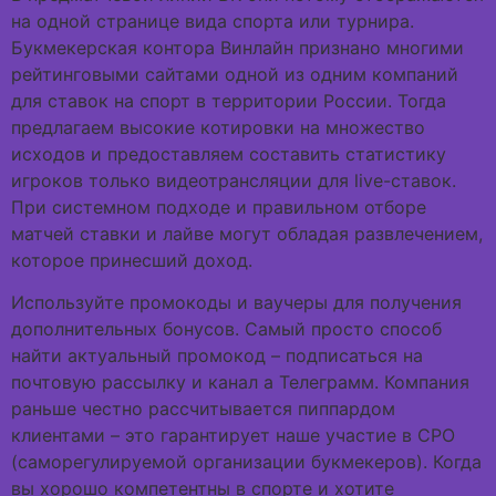
на одной странице вида спорта или турнира.
Букмекерская контора Винлайн признано многими
рейтинговыми сайтами одной из одним компаний
для ставок на спорт в территории России. Тогда
предлагаем высокие котировки на множество
исходов и предоставляем составить статистику
игроков только видеотрансляции для live-ставок.
При системном подходе и правильном отборе
матчей ставки и лайве могут обладая развлечением,
которое принесший доход.
Используйте промокоды и ваучеры для получения
дополнительных бонусов. Самый просто способ
найти актуальный промокод – подписаться на
почтовую рассылку и канал а Телеграмм. Компания
раньше честно рассчитывается пиппардом
клиентами – это гарантирует наше участие в СРО
(саморегулируемой организации букмекеров). Когда
вы хорошо компетентны в спорте и хотите