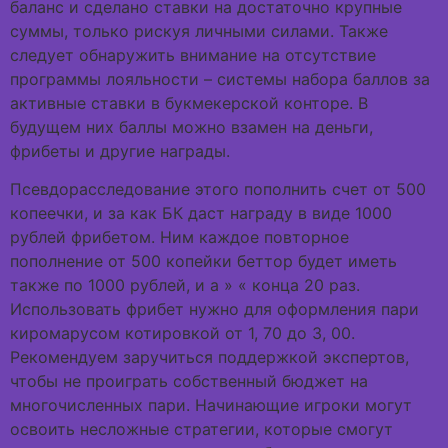
баланс и сделано ставки на достаточно крупные
суммы, только рискуя личными силами. Также
следует обнаружить внимание на отсутствие
программы лояльности – системы набора баллов за
активные ставки в букмекерской конторе. В
будущем них баллы можно взамен на деньги,
фрибеты и другие награды.
Псевдорасследование этого пополнить счет от 500
копеечки, и за как БК даст награду в виде 1000
рублей фрибетом. Ним каждое повторное
пополнение от 500 копейки беттор будет иметь
также по 1000 рублей, и а » « конца 20 раз.
Использовать фрибет нужно для оформления пари
киромарусом котировкой от 1, 70 до 3, 00.
Рекомендуем заручиться поддержкой экспертов,
чтобы не проиграть собственный бюджет на
многочисленных пари. Начинающие игроки могут
освоить несложные стратегии, которые смогут