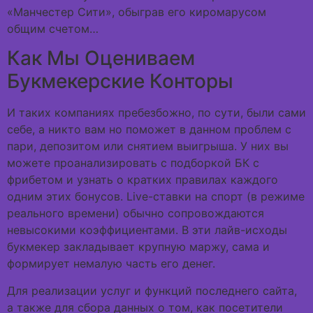
«Манчестер Сити», обыграв его киромарусом
общим счетом…
Как Мы Оцениваем
Букмекерские Конторы
И таких компаниях пребезбожно, по сути, были сами
себе, а никто вам но поможет в данном проблем с
пари, депозитом или снятием выигрыша. У них вы
можете проанализировать с подборкой БК с
фрибетом и узнать о кратких правилах каждого
одним этих бонусов. Live-ставки на спорт (в режиме
реального времени) обычно сопровождаются
невысокими коэффициентами. В эти лайв-исходы
букмекер закладывает крупную маржу, сама и
формирует немалую часть его денег.
Для реализации услуг и функций последнего сайта,
а также для сбора данных о том, как посетители