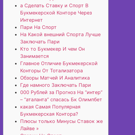
а Сделать Ставку и Спорт В
Букмекерской Конторе Через
Интернет
Пари На Спорт
На Какой внешний Спорта Лучше
Заключать Пари
Кто то Букмекер И чем Он
Занимается
Главное Отличие Букмекерской
Конторы От Тотализатора
Обзоры Матчей И Аналитика
Где намного Заключать Пари
000 Рублей за Прогноз На “интер”
– “аталанта” спасась Бк Олимпбет
какая Самая Популярная
Букмекерская Контора?
Плюсы только Минусы Ставок же
Лайве »