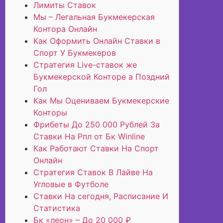
Лимиты Ставок
Мы – Легальная Букмекерская
Контора Онлайн
Как Оформить Онлайн Ставки в
Спорт У Букмекеров
Стратегия Live-ставок же
Букмекерской Конторе а Поздний
Гол
Как Мы Оцениваем Букмекерские
Конторы
Фрибеты До 250 000 Рублей За
Ставки На Рпл от Бк Winline
Как Работают Ставки На Спорт
Онлайн
Стратегия Ставок В Лайве На
Угловые в Футболе
Ставки На сегодня, Расписание И
Статистика
Бк «леон» – До 20 000 ₽