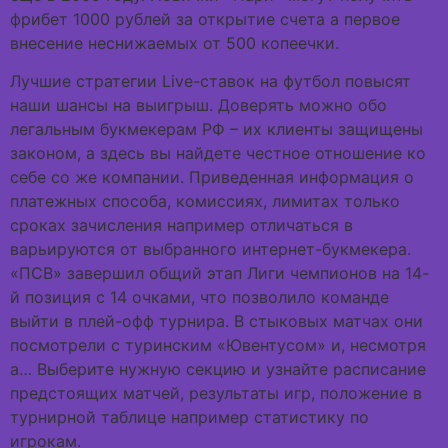
фрибет 1000 рублей за открытие счета а первое
внесение неснижаемых от 500 копеечки.
Лучшие стратегии Live-ставок на футбол повысят
наши шансы на выигрыш. Доверять можно обо
легальным букмекерам РФ – их клиенты защищены
законом, а здесь вы найдете честное отношение ко
себе со же компании. Приведенная информация о
платежных способа, комиссиях, лимитах только
сроках зачисления например отличаться в
варьируются от выбранного интернет-букмекера.
«ПСВ» завершил общий этап Лиги чемпионов на 14-
й позиция с 14 очками, что позволило команде
выйти в плей-офф турнира. В стыковых матчах они
посмотрели с туринским «Ювентусом» и, несмотря
а… Выберите нужную секцию и узнайте расписание
предстоящих матчей, результаты игр, положение в
турнирной таблице например статистику по
игрокам.