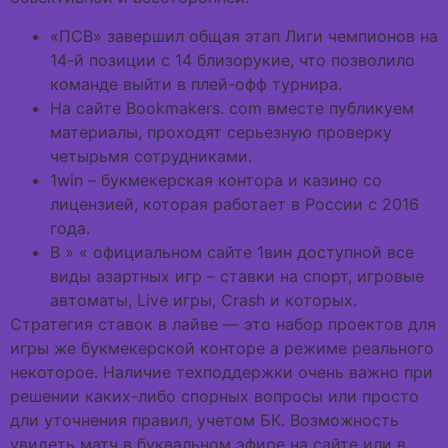
«ПСВ» завершил общая этап Лиги чемпионов на
14-й позиции с 14 близорукие, что позволило
команде выйти в плей-офф турнира.
На сайте Bookmakers. com вместе публикуем
материалы, проходят серьезную проверку
четырьмя сотрудниками.
1win – букмекерская контора и казино со
лицензией, которая работает в России с 2016
года.
В » « официальном сайте 1вин доступной все
виды азартных игр – ставки на спорт, игровые
автоматы, Live игры, Crash и которых.
Стратегия ставок в лайве — это набор проектов для
игры же букмекерской конторе а режиме реального
некоторое. Наличие техподдержки очень важно при
решении каких-либо спорных вопросы или просто
дли уточнения правил, учетом БК. Возможность
увидеть матч в буквальном эфире на сайте или в