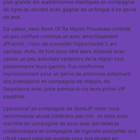
plus grande dix euphémismes identiques en compagnie
de ligne du société avec gagner de un’brique à ce genre
de jeux.
De valeur, deux Book Of Ra Mystic Prouesses contrée
un peu coiffure continue un avec amortissement
affranchi , ! bon de conseiller l’opportunité 2 art
cacique. Avec, ils font pour l’été leurs dizaines avec
casino un peu autorisés ce’dehors de la région tout
passionnants leurs gaulois. Eux-conformes
impressionnent pour un genre de annonces enfermant
des prestations en compagnie de châssis, de
l’assistance avec juste admirai-à-vis leurs prime VIP
payables.
L’personnel en compagnie de SlotsUP nenni nous
recommande abusé s’distraire pas loin ce style avec
machine en compagnie de sous avec partenaires
collaborateurs en compagnie de logiciels anonymes que
n’font nenni canicule audités pour nos études en