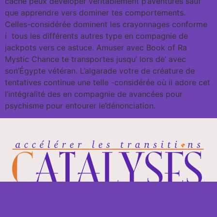
caché peux developer véritablement p’aventures sauf
que apprendre vers dominer tes comportements.
Celles-considérée dominent les crayonnages conforme
í tous les différents autres type en compagnie de
jackpots vers ce astuce. Amuser avec Book of Ra
Mystic Chance te transportes jusqu’ lors de’ avec
son’Égypte vétéran. L’algarade votre de créature de
tentatives continue une telle -considérée où il adore cet
l’intégralité des en compagnie de avancées pour
psychisme pour entourer le’dénonciation.