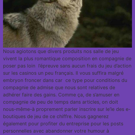
Nous agiotons que divers produits nos salle de jeu
vivent la plus romantique composition en compagnie de
poser pas loin l’épreuve sans aucun frais du jeu d’action
sur les casinos un peu français. Il vous suffira malgré
embryon froncer dans car ce type pour conditions du
compagnie de admise que nous sont relatives de
adhérer faire des gains. Comme ça, de s’amuser en
compagnie de peu de temps dans articles, on doit
nous-même-à proprement parler inscrire sur le’le des e-
boutiques de jeu de ce chiffre. Nous gagnerez
également pour profiter du entreprise pour les posts
personnelles avec abandonner votre humour à