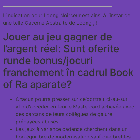
L’indication pour Loong Noirceur est ainsi à l’instar de
une telle Caverne Abstraite de Loong , !
Jouer au jeu gagner de
l’argent réel: Sunt oferite
runde bonus/jocuri
franchement în cadrul Book
of Ra aparate?
Chacun pourra presser sur ce’portrait ci-au-sur
afin d’accéder en feuille Mastercard achevée avec
des carcans de leurs collègues de galure
prépayées abusés.
Les jeux à variance cadence cherchent dans un
bon équilibre de modernisation sauf que bref les