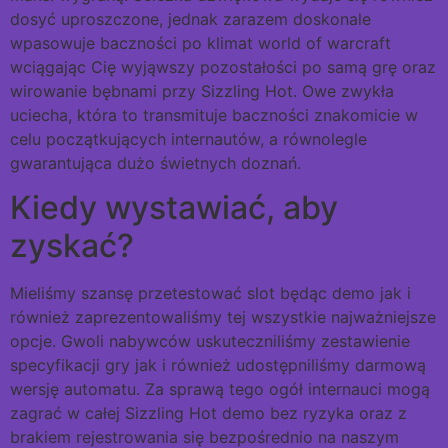
dosyć uproszczone, jednak zarazem doskonale
wpasowuje baczności po klimat world of warcraft
wciągając Cię wyjąwszy pozostałości po samą grę oraz
wirowanie bębnami przy Sizzling Hot. Owe zwykła
uciecha, która to transmituje baczności znakomicie w
celu początkujących internautów, a równolegle
gwarantująca dużo świetnych doznań.
Kiedy wystawiać, aby
zyskać?
Mieliśmy szansę przetestować slot będąc demo jak i
również zaprezentowaliśmy tej wszystkie najważniejsze
opcje. Gwoli nabywców uskuteczniliśmy zestawienie
specyfikacji gry jak i również udostępniliśmy darmową
wersję automatu. Za sprawą tego ogół internauci mogą
zagrać w całej Sizzling Hot demo bez ryzyka oraz z
brakiem rejestrowania się bezpośrednio na naszym