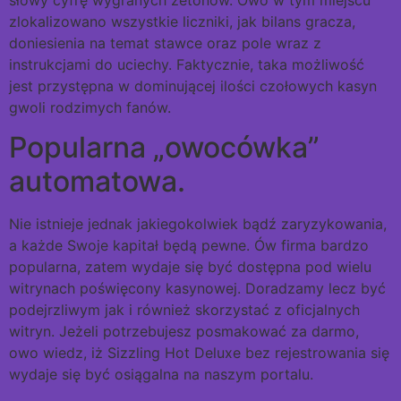
zlokalizowano wszystkie liczniki, jak bilans gracza,
doniesienia na temat stawce oraz pole wraz z
instrukcjami do uciechy. Faktycznie, taka możliwość
jest przystępna w dominującej ilości czołowych kasyn
gwoli rodzimych fanów.
Popularna „owocówka”
automatowa.
Nie istnieje jednak jakiegokolwiek bądź zaryzykowania,
a każde Swoje kapitał będą pewne. Ów firma bardzo
popularna, zatem wydaje się być dostępna pod wielu
witrynach poświęcony kasynowej. Doradzamy lecz być
podejrzliwym jak i również skorzystać z oficjalnych
witryn. Jeżeli potrzebujesz posmakować za darmo,
owo wiedz, iż Sizzling Hot Deluxe bez rejestrowania się
wydaje się być osiągalna na naszym portalu.