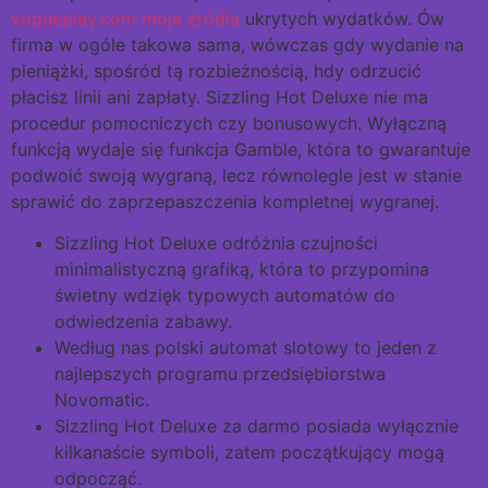
vogueplay.com moje źródła
ukrytych wydatków. Ów
firma w ogóle takowa sama, wówczas gdy wydanie na
pieniążki, spośród tą rozbieżnością, hdy odrzucić
płacisz linii ani zapłaty. Sizzling Hot Deluxe nie ma
procedur pomocniczych czy bonusowych. Wyłączną
funkcją wydaje się funkcja Gamble, która to gwarantuje
podwoić swoją wygraną, lecz równolegle jest w stanie
sprawić do zaprzepaszczenia kompletnej wygranej.
Sizzling Hot Deluxe odróżnia czujności
minimalistyczną grafiką, która to przypomina
świetny wdzięk typowych automatów do
odwiedzenia zabawy.
Według nas polski automat slotowy to jeden z
najlepszych programu przedsiębiorstwa
Novomatic.
Sizzling Hot Deluxe za darmo posiada wyłącznie
kilkanaście symboli, zatem początkujący mogą
odpocząć.