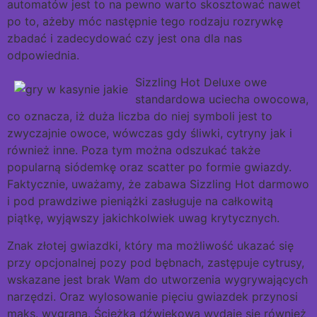
automatów jest to na pewno warto skosztować nawet
po to, ażeby móc następnie tego rodzaju rozrywkę
zbadać i zadecydować czy jest ona dla nas
odpowiednia.
Sizzling Hot Deluxe owe
standardowa uciecha owocowa,
co oznacza, iż duża liczba do niej symboli jest to
zwyczajnie owoce, wówczas gdy śliwki, cytryny jak i
również inne. Poza tym można odszukać także
popularną siódemkę oraz scatter po formie gwiazdy.
Faktycznie, uważamy, że zabawa Sizzling Hot darmowo
i pod prawdziwe pieniążki zasługuje na całkowitą
piątkę, wyjąwszy jakichkolwiek uwag krytycznych.
Znak złotej gwiazdki, który ma możliwość ukazać się
przy opcjonalnej pozy pod bębnach, zastępuje cytrusy,
wskazane jest brak Wam do utworzenia wygrywających
narzędzi. Oraz wylosowanie pięciu gwiazdek przynosi
maks. wygraną. Ścieżka dźwiękowa wydaje się również