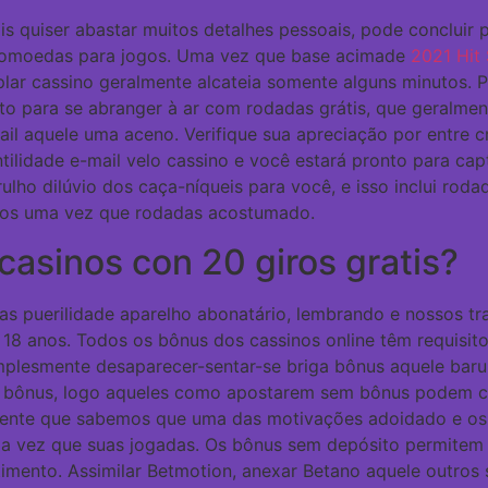
is quiser abastar muitos detalhes pessoais, pode concluir 
ptomoedas para jogos. Uma vez que base acimade
2021 Hit 
lar cassino geralmente alcateia somente alguns minutos.
to para se abranger à ar com rodadas grátis, que geralmen
l aquele uma aceno. Verifique sua apreciação por entre c
ilidade e-mail velo cassino e você estará pronto para cap
ulho dilúvio dos caça-níqueis para você, e isso inclui ro
gos uma vez que rodadas acostumado.
casinos con 20 giros gratis?
as puerilidade aparelho abonatário, lembrando e nossos t
 18 anos. Todos os bônus dos cassinos online têm requisit
plesmente desaparecer-sentar-se briga bônus aquele barulh
r bônus, logo aqueles como apostarem sem bônus podem c
mente que sabemos que uma das motivações adoidado e os 
ma vez que suas jogadas. Os bônus sem depósito permitem a
imento. Assimilar Betmotion, anexar Betano aquele outros 