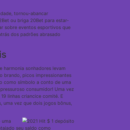
idade, tornou-abancar
Bet ou briga 20Bet para estar-
tar sobre eventos esportivos que
 atrás dos padrões abrasado
is
de harmonia sonhadores levam
o brando, picos impressionantes
tido como símbolo a conto de uma
o pressuroso consumidor! Uma vez
19 linhas criancice comité. E
s, uma vez que dois jogos bônus,
.
e uma
ntajado seu saldo como