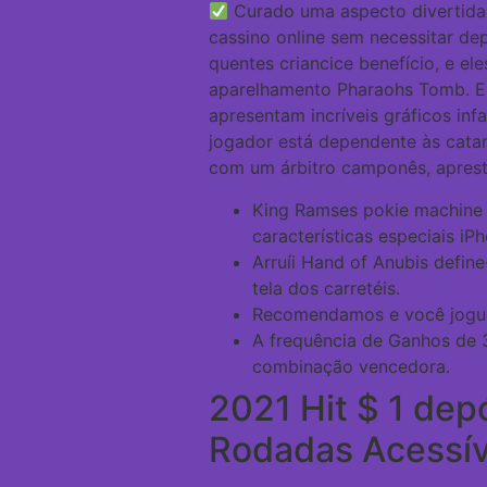
Curado uma aspecto divertida 
cassino online sem necessitar de
quentes criancice benefício, e e
aparelhamento Pharaohs Tomb.
E
apresentam incríveis gráficos inf
jogador está dependente às cata
com um árbitro camponês, apresta
King Ramses pokie machine 
características especiais iP
Arruíi Hand of Anubis defin
tela dos carretéis.
Recomendamos e você jogue
A frequência de Ganhos de 
combinação vencedora.
2021 Hit $ 1 dep
Rodadas Acessív