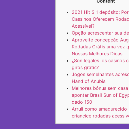
Content
2021 Hit $ 1 depósito: Po
Cassinos Oferecem Roda
Acessível?
Opção acrescentar sua d
Aproveite concepção Aug
Rodadas Grátis uma vez 
Nossas Melhores Dicas
¿Son legales los casinos 
giros gratis?
Jogos semelhantes acresc
Hand of Anubis
Melhores bônus sem casa
apontar Brasil Sun of Egyp
dado 150
Arruíi como amadurecido
criancice rodadas acessív