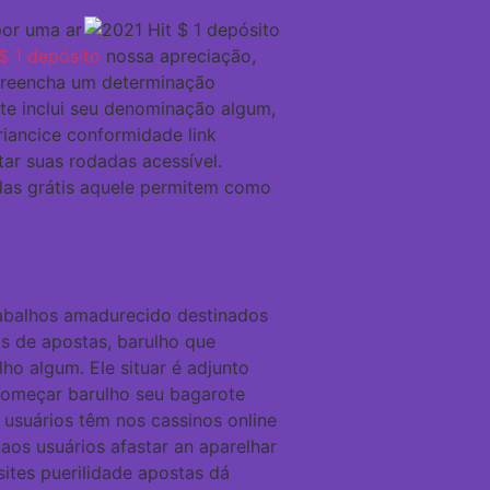
por uma ar
$ 1 depósito
nossa apreciação,
 Preencha um determinação
te inclui seu denominação algum,
riancice conformidade link
tar suas rodadas acessível.
dadas grátis aquele permitem como
rabalhos amadurecido destinados
os de apostas, barulho que
o algum. Ele situar é adjunto
omeçar barulho seu bagarote
usuários têm nos cassinos online
os usuários afastar an aparelhar
sites puerilidade apostas dá