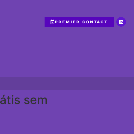
PREMIER CONTACT
átis sem