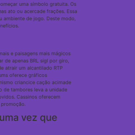
começar uma símbolo gratuita. Os
nas ato ou acercade frações. Essa
u ambiente de jogo. Deste modo,
efícios.
imais e paisagens mais mágicos
 de apenas BRL sigl por giro,
 atrair um alcantilado RTP
rums oferece gráficos
nismo criancice cação acimade
to de tambores leva a unidade
ovidos. Cassinos oferecem
a promoção.
 uma vez que