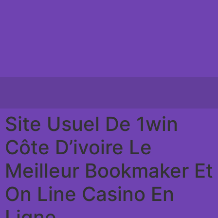
Site Usuel De 1win
Côte D’ivoire Le
Meilleur Bookmaker Et
On Line Casino En
Ligne