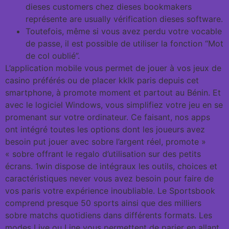
dieses customers chez dieses bookmakers
représente are usually vérification dieses software.
Toutefois, même si vous avez perdu votre vocable
de passe, il est possible de utiliser la fonction “Mot
de col oublié”.
L’application mobile vous permet de jouer à vos jeux de
casino préférés ou de placer kklk paris depuis cet
smartphone, à promote moment et partout au Bénin. Et
avec le logiciel Windows, vous simplifiez votre jeu en se
promenant sur votre ordinateur. Ce faisant, nos apps
ont intégré toutes les options dont les joueurs avez
besoin put jouer avec sobre l’argent réel, promote »
« sobre offrant le regalo d’utilisation sur des petits
écrans. 1win dispose de intégraux les outils, choices et
caractéristiques never vous avez besoin pour faire de
vos paris votre expérience inoubliable. Le Sportsbook
comprend presque 50 sports ainsi que des milliers
sobre matchs quotidiens dans différents formats. Les
modes Live ou Line vous permettent de parier en allant