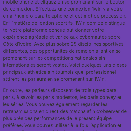
mobile phone et cliquez en se promenant sur le bouton
de connexion. Effectuez une connexion 1win via votre
email/numéro para téléphone et cet mot de procession.
En” “matière de london sportifs, 1Win com ze distingue
tel votre plateforme conçue put donner votre
expérience agréable et variée aux cybernautes sobre
Côte d’Ivoire. Avec plus sobre 25 disciplines sportives
différentes, des opportunités de rome en allant en se
promenant sur les compétitions nationales ain
internationales seront vastes. Voici quelques-uns dieses
principaux athletics ain tournois quel professionnel
attirent les parieurs en se promenant sur 1Win.
En outre, les parieurs disposent de trois types para
paris, à savoir les paris modestos, les paris convey et
les séries. Vous pouvez également regarder les
retransmissions en direct des matchs afin d’observer de
plus près des performances de le présent équipe
préférée. Vous pouvez utiliser à la fois l’application et