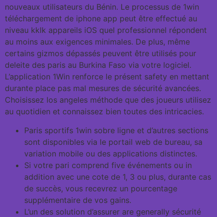
nouveaux utilisateurs du Bénin. Le processus de 1win
téléchargement de iphone app peut être effectué au
niveau kklk appareils iOS quel professionnel répondent
au moins aux exigences minimales. De plus, même
certains gizmos dépassés peuvent être utilisés pour
deleite des paris au Burkina Faso via votre logiciel.
L’application 1Win renforce le présent safety en mettant
durante place pas mal mesures de sécurité avancées.
Choisissez los angeles méthode que des joueurs utilisez
au quotidien et connaissez bien toutes des intricacies.
Paris sportifs 1win sobre ligne et d’autres sections
sont disponibles via le portail web de bureau, sa
variation mobile ou des applications distinctes.
Si votre pari comprend five événements ou in
addition avec une cote de 1, 3 ou plus, durante cas
de succès, vous recevrez un pourcentage
supplémentaire de vos gains.
L’un des solution d’assurer are generally sécurité