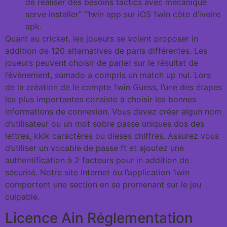
de réaliser des besoins tactics avec mecanique
serve installer” “1win app sur iOS 1win côte d’ivoire
apk.
Quant au cricket, les joueurs se voient proposer in
addition de 120 alternatives de paris différentes. Les
joueurs peuvent choisir de parier sur le résultat de
l’évènement, sumado a compris un match up nul. Lors
de la création de le compte 1win Guess, l’une des étapes
les plus importantes consiste à choisir les bonnes
informations de connexion. Vous devez créer algun nom
d’utilisateur ou un mot sobre passe uniques dos des
lettres, kklk caractères ou dieses chiffres. Assurez vous
d’utiliser un vocable de passe ft et ajoutez une
authentification à 2 facteurs pour in addition de
sécurité. Notre site Internet ou l’application 1win
comportent une section en se promenant sur le jeu
culpable.
Licence Ain Réglementation