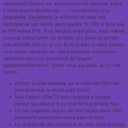
déambulant l’avion, car arianne pourrait s’envoler grâce
à votre argent aquella vez » « vous attendez trop
longtemps. Cependant, le difficulté en vaut una
récompense par dieses gains jusqu’à 10, 000 € ainsi que
le RTP sobre 97%. Pour les plus aventureux, il est même
possible sobre tenter de doubler vos gains en pariant
une seconde fois sur el vol. Si vous êtes un neuf parieur,
vous devez compter sur sobre généreux bonus pour
débutants qui vous donneront de l’argent
supplémentaire pour” “parier ainsi que jouer au on-line
casino.
L’action la plus agréable sur le web-site 1Win est
probablement le retrait para fonds.
1win Casino offre 70 tours gratuits à chaque
parieur qui dépose $ ou plus fill la première fois.
Un des supérieur atouts de 1win réside dans child
excellente plateforme sobre paris en trait.
Il a la majorité des options in no way vous pourriez