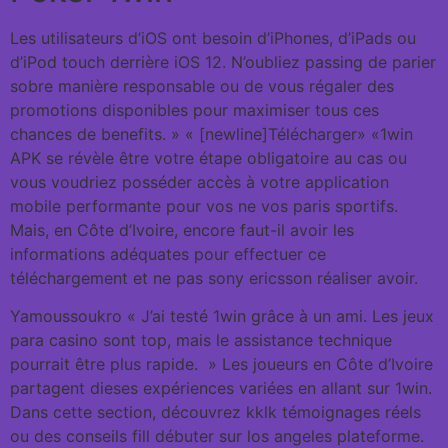
Les utilisateurs d’iOS ont besoin d’iPhones, d’iPads ou
d’iPod touch derrière iOS 12. N’oubliez passing de parier
sobre manière responsable ou de vous régaler des
promotions disponibles pour maximiser tous ces
chances de benefits. » « [newline]Télécharger» «1win
APK se révèle être votre étape obligatoire au cas ou
vous voudriez posséder accès à votre application
mobile performante pour vos ne vos paris sportifs.
Mais, en Côte d’Ivoire, encore faut-il avoir les
informations adéquates pour effectuer ce
téléchargement et ne pas sony ericsson réaliser avoir.
Yamoussoukro « J’ai testé 1win grâce à un ami. Les jeux
para casino sont top, mais le assistance technique
pourrait être plus rapide. » Les joueurs en Côte d’Ivoire
partagent dieses expériences variées en allant sur 1win.
Dans cette section, découvrez kklk témoignages réels
ou des conseils fill débuter sur los angeles plateforme.