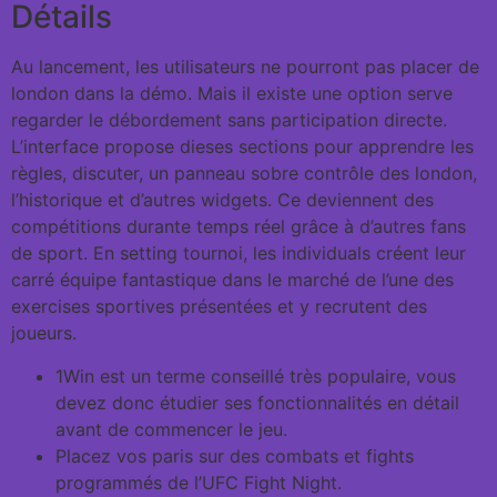
Détails
Au lancement, les utilisateurs ne pourront pas placer de
london dans la démo. Mais il existe une option serve
regarder le débordement sans participation directe.
L’interface propose dieses sections pour apprendre les
règles, discuter, un panneau sobre contrôle des london,
l’historique et d’autres widgets. Ce deviennent des
compétitions durante temps réel grâce à d’autres fans
de sport. En setting tournoi, les individuals créent leur
carré équipe fantastique dans le marché de l’une des
exercises sportives présentées et y recrutent des
joueurs.
1Win est un terme conseillé très populaire, vous
devez donc étudier ses fonctionnalités en détail
avant de commencer le jeu.
Placez vos paris sur des combats et fights
programmés de l’UFC Fight Night.