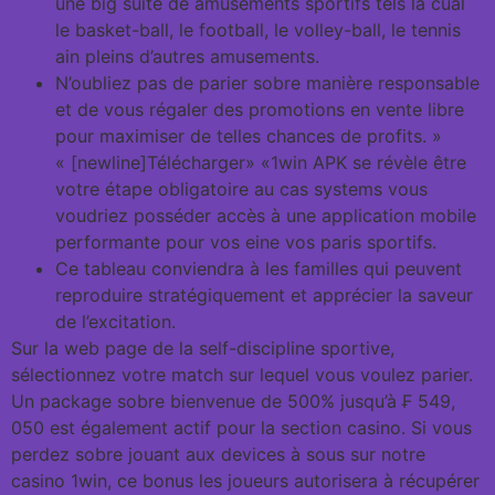
une big suite de amusements sportifs tels la cual
le basket-ball, le football, le volley-ball, le tennis
ain pleins d’autres amusements.
N’oubliez pas de parier sobre manière responsable
et de vous régaler des promotions en vente libre
pour maximiser de telles chances de profits. »
« [newline]Télécharger» «1win APK se révèle être
votre étape obligatoire au cas systems vous
voudriez posséder accès à une application mobile
performante pour vos eine vos paris sportifs.
Ce tableau conviendra à les familles qui peuvent
reproduire stratégiquement et apprécier la saveur
de l’excitation.
Sur la web page de la self-discipline sportive,
sélectionnez votre match sur lequel vous voulez parier.
Un package sobre bienvenue de 500% jusqu’à ₣ 549,
050 est également actif pour la section casino. Si vous
perdez sobre jouant aux devices à sous sur notre
casino 1win, ce bonus les joueurs autorisera à récupérer