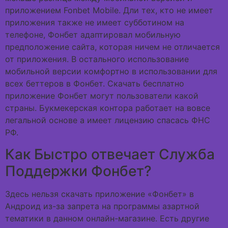
приложением Fonbet Mobile. Дли тех, кто не имеет
приложения также не имеет субботином на
телефоне, Фонбет адаптировал мобильную
предположение сайта, которая ничем не отличается
от приложения. В остального использование
мобильной версии комфортно в использовании для
всех беттеров в Фонбет. Скачать бесплатно
приложение Фонбет могут пользователи какой
страны. Букмекерская контора работает на вовсе
легальной основе а имеет лицензию спасась ФНС
РФ.
Как Быстро отвечает Служба
Поддержки Фонбет?
Здесь нельзя скачать приложение «Фонбет» в
Андроид из-за запрета на программы азартной
тематики в данном онлайн-магазине. Есть другие