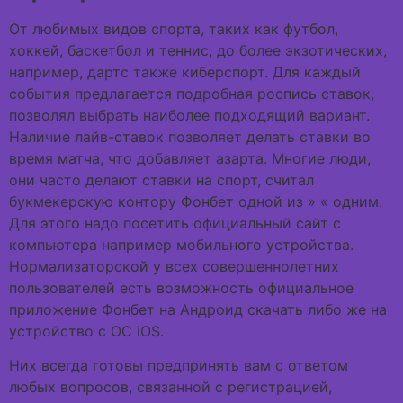
От любимых видов спорта, таких как футбол,
хоккей, баскетбол и теннис, до более экзотических,
например, дартс также киберспорт. Для каждый
события предлагается подробная роспись ставок,
позволял выбрать наиболее подходящий вариант.
Наличие лайв-ставок позволяет делать ставки во
время матча, что добавляет азарта. Многие люди,
они часто делают ставки на спорт, считал
букмекерскую контору Фонбет одной из » « одним.
Для этого надо посетить официальный сайт с
компьютера например мобильного устройства.
Нормализаторской у всех совершеннолетних
пользователей есть возможность официальное
приложение Фонбет на Андроид скачать либо же на
устройство с ОС iOS.
Них всегда готовы предпринять вам с ответом
любых вопросов, связанной с регистрацией,