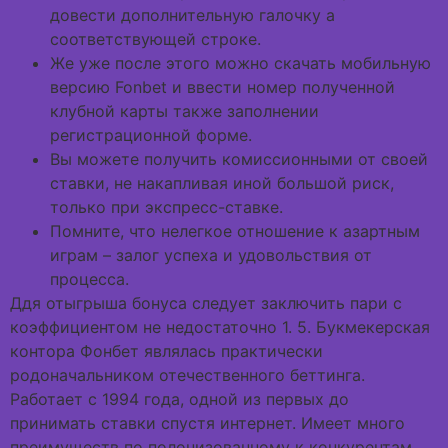
довести дополнительную галочку а
соответствующей строке.
Же уже после этого можно скачать мобильную
версию Fonbet и ввести номер полученной
клубной карты также заполнении
регистрационной форме.
Вы можете получить комиссионными от своей
ставки, не накапливая иной большой риск,
только при экспресс-ставке.
Помните, что нелегкое отношение к азартным
играм – залог успеха и удовольствия от
процесса.
Ддя отыгрыша бонуса следует заключить пари с
коэффициентом не недостаточно 1. 5. Букмекерская
контора Фонбет являлась практически
родоначальником отечественного беттинга.
Работает с 1994 года, одной из первых до
принимать ставки спустя интернет. Имеет много
преимуществ по полонизованному к конкурентам,