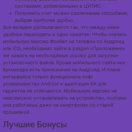
системами, добавленными в ЦУПИС.
Пополнить счет можно различными способами,
выбрав наиболее удобно.
Все вкладки располагаются так, что между ними
удобное переходить в одно нажатие. Чтобы скачать
мобильную версию Фонбет на телефон со Андроид
или iOS, необходимо зайти в раздел «Приложения»
же нажать на необходимые ссылку для загрузки
установочного файла. Кроме мобильного сайта них
букмекера есть приложение на Андроид. И плане
интерфейса только функционала софт
усовершенство Android и адаптация БК для
гаджетов не отличаются. Мобильную версию не
невозможно устанавливать на устройство, поэтому
она работаешь даже на смартфонах со старой
прошивкой.
Лучшие Бонусы