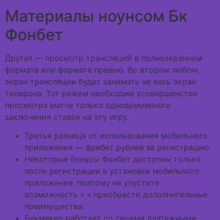
Материалы ноунсом Бк
Фонбет
Другая — просмотр трансляций в полноэкранном
формате или формате превью. Во втором любом,
экран трансляции будет занимать не весь экран
телефона. Тот режим необходим усовершенство
просмотра матча только одновременного
заключения ставок на эту игру.
Третья разница от использования мобильного
приложения — фрибет рублей за регистрацию.
Некоторые бонусы Фонбет доступны только
после регистрации а установки мобильного
приложения, поэтому не упустите
возможность » « приобрести дополнительные
преимущества.
Букмекер работает со своими платежными