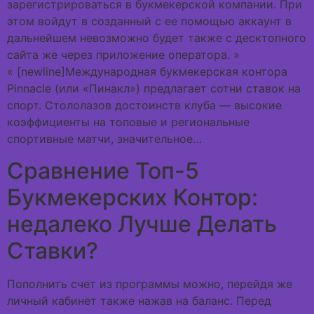
зарегистрироваться в букмекерской компании. При
этом войдут в созданный с ее помощью аккаунт в
дальнейшем невозможно будет также с десктопного
сайта же через приложение оператора. »
« [newline]Международная букмекерская контора
Pinnacle (или «Пинакл») предлагает сотни ставок на
спорт. Стололазов достоинств клуба ― высокие
коэффициенты на топовые и региональные
спортивные матчи, значительное…
Сравнение Топ-5
Букмекерских Контор:
недалеко Лучше Делать
Ставки?
Пополнить счет из программы можно, перейдя же
личный кабинет также нажав на баланс. Перед