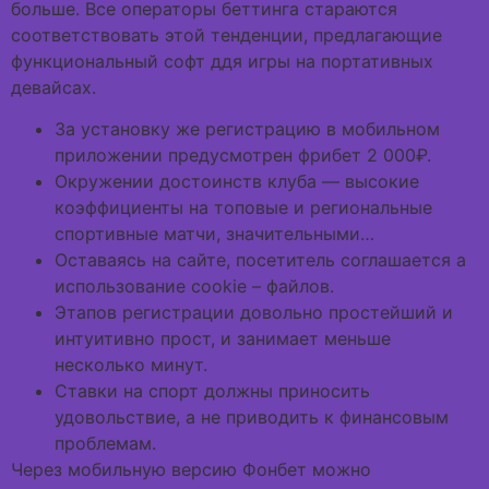
больше. Все операторы беттинга стараются
соответствовать этой тенденции, предлагающие
функциональный софт ддя игры на портативных
девайсах.
За установку же регистрацию в мобильном
приложении предусмотрен фрибет 2 000₽.
Окружении достоинств клуба ― высокие
коэффициенты на топовые и региональные
спортивные матчи, значительными…
Оставаясь на сайте, посетитель соглашается а
использование cookie – файлов.
Этапов регистрации довольно простейший и
интуитивно прост, и занимает меньше
несколько минут.
Ставки на спорт должны приносить
удовольствие, а не приводить к финансовым
проблемам.
Через мобильную версию Фонбет можно