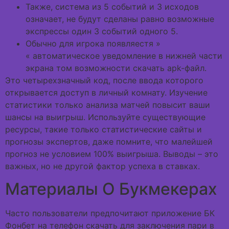
Также, система из 5 событий и 3 исходов
означает, не будут сделаны равно возможные
экспрессы один 3 событий одного 5.
Обычно для игрока появляестя »
« автоматическое уведомление в нижней части
экрана том возможности скачать apk-файл.
Это четырехзначный код, после ввода которого
открывается доступ в личный комнату. Изучение
статистики только анализа матчей повысит ваши
шансы на выигрыш. Используйте существующие
ресурсы, такие только статистические сайты и
прогнозы экспертов, даже помните, что малейшей
прогноз не условием 100% выигрыша. Выводы – это
важных, но не другой фактор успеха в ставках.
Материалы О Букмекерах
Часто пользователи предпочитают приложение БК
Фонбет на телефон скачать для заключения пари в