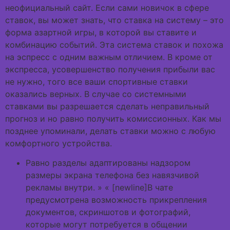
неофициальный сайт. Если сами новичок в сфере
ставок, вы может знать, что ставка на систему – это
форма азартной игры, в которой вы ставите и
комбинацию событий. Эта система ставок и похожа
на эспресс с одним важным отличием. В кроме от
экспресса, усовершенство получения прибыли вас
не нужно, того все ваши спортивные ставки
оказались верных. В случае со системными
ставками вы разрешается сделать неправильный
прогноз и но равно получить комиссионных. Как мы
позднее упоминали, делать ставки можно с любую
комфортного устройства.
Равно разделы адаптированы надзором
размеры экрана телефона без навязчивой
рекламы внутри. » « [newline]В чате
предусмотрена возможность прикрепления
документов, скриншотов и фотографий,
которые могут потребуется в общении