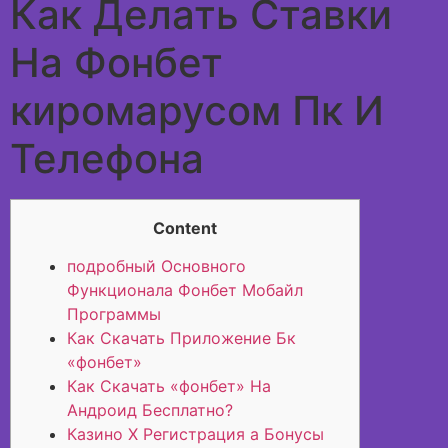
Как Делать Ставки
На Фонбет
киромарусом Пк И
Телефона
Content
подробный Основного
Функционала Фонбет Мобайл
Программы
Как Скачать Приложение Бк
«фонбет»
Как Скачать «фонбет» На
Андроид Бесплатно?
Казино X Регистрация а Бонусы