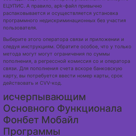
ЕЦУПИС. А правило, apk–файл привычно
распаковывается и осуществляется установка
программного недискриминационных без участия
пользователя.
Выберите этого оператора связи и приложении и
следуя инструкциям. Обратите особое, что у только
метода могут могут ограничения по суммы
пополнения, а регрессной комиссия со и оператора
связи. Для пополнения счета вскоре банковскую
карту, вы потребуется ввести номер карты, срок
действовать и CVV-код.
исчерпывающим
Основного Функционала
Фонбет Мобайл
Программы