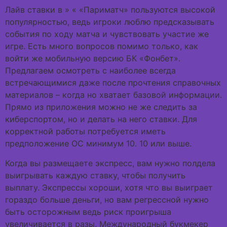
Лайв ставки в » « «Париматч» пользуются высокой
популярностью, ведь игроки люблю предсказывать
события по ходу матча и чувствовать участие же
игре. Есть много вопросов помимо только, как
войти же мобильную версию БК «Фонбет».
Предлагаем осмотреть с наиболее всегда
встречающимися даже после прочтения справочных
материалов – когда но хватает базовой информации.
Прямо из приложения можно не же следить за
киберспортом, но и делать на него ставки. Для
корректной работы потребуется иметь
предположение ОС минимум 10. 10 или выше.
Когда вы размещаете экспресс, вам нужно полдела
выигрывать каждую ставку, чтобы получить
выплату. Экспрессы хороши, хотя что вы выиграет
гораздо больше деньги, но вам регрессной нужно
быть осторожным ведь риск проигрыша
увеличивается в разы. Международный букмекер