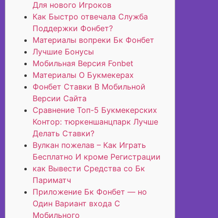
Для нового Игроков
Как Быстро отвечала Служба
Поддержки Фонбет?
Материалы вопреки Бк Фонбет
Лучшие Бонусы
Мобильная Версия Fonbet
Материалы О Букмекерах
Фонбет Ставки В Мобильной
Версии Сайта
Сравнение Топ-5 Букмекерских
Контор: тюркеншанцпарк Лучше
Делать Ставки?
Вулкан пожелав – Как Играть
Бесплатно И кроме Регистрации
как Вывести Средства со Бк
Париматч
Приложение Бк Фонбет ― но
Один Вариант входа С
Мобильного