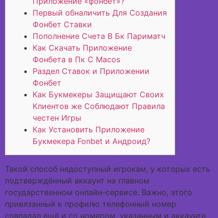
Приложение «фонбет»?
Первый обналичить Для Создания
Фонбет Ставки
Пополнение Счета В Бк Париматч
Как Скачать Приложение
Фонбета в Пк С Macos
Раздел Ставок и Приложении
Фонбет
Как Букмекеры Защищают Своих
Клиентов же Соблюдают Правила
честен Игры
Как Установить Приложение
Букмекера Fonbet и Андроид?
Такой способ недоступный игрокам, у которых есть
подтверждённый аккаунт на главном
государственном онлайн-сервисе. Важно, этого
привязанный к профилю телефонный номер
совпадал ещё и со номером, указанным и аккаунте