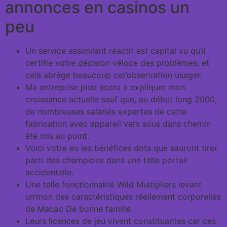
annonces en casinos un
peu
Un service assimilant réactif est capital vu qu’il
certifie votre décision véloce des problèmes, et
cela abrège beaucoup cet’observation usager.
Ma entreprise joue accru à expliquer mon
croissance actuelle sauf que, au début long 2000,
de nombreuses salariés expertes de cette
fabrication avec appareil vers sous dans chemin
été mis au point.
Voici votre eu les bénéfices dots que sauront tirer
parti des champions dans une telle portail
accidentelle.
Une telle fonctionnalité Wild Multipliers levant
un’mon des caractéristiques réellement corporelles
de Macao De bonne famille.
Leurs licences de jeu vivent constituantes car ces