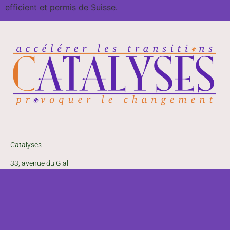
efficient et permis de Suisse.
Catalyses
33, avenue du G.al
Leclerc
06230 Villefranche-
sur-Mer