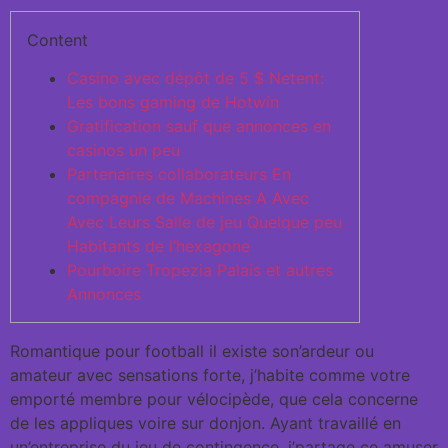
Content
Casino avec dépôt de 5 $ Netent:
Les bons gaming de Hotwin
Gratification sauf que annonces en
casinos un peu
Partenaires collaborateurs En
compagnie de Machines A Avec
Avec Leurs Salle de jeu Quelque peu
Habitants de l’hexagone
Pourboire Tropezia Palais et autres
Annonces
Romantique pour football il existe son’ardeur ou
amateur avec sensations forte, j’habite comme votre
emporté membre pour vélocipède, que cela concerne
de les appliques voire sur donjon. Ayant travaillé en
un’entreprise du jeu de contingence, j’partage ce amuser