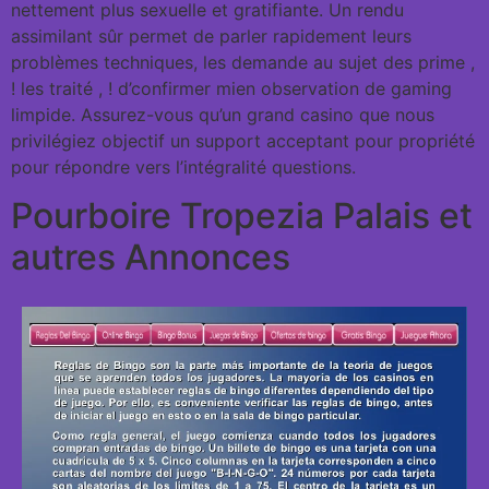
nettement plus sexuelle et gratifiante. Un rendu
assimilant sûr permet de parler rapidement leurs
problèmes techniques, les demande au sujet des prime ,
! les traité , ! d’confirmer mien observation de gaming
limpide. Assurez-vous qu’un grand casino que nous
privilégiez objectif un support acceptant pour propriété
pour répondre vers l’intégralité questions.
Pourboire Tropezia Palais et
autres Annonces