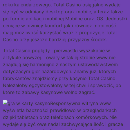
roku kalendarzowego. Total Casino osiągalne wydaje
się być w odmiany desktop oraz mobile, a teraz także
po formie aplikacji mobilnej Mobilne oraz iOS. Jednostki
ceniące w piwnicy komfort jak i również mobilność
mają możliwość korzystać wraz z propozycje Total
Casino przy jeszcze bardziej przyjazny środek.
Total Casino poglądy i pierwiastki wyszukacie w
artykule powyżej. Towary w takiej stronie www nie
znajdują się harmonijne z naszym ustawodawstwem
dotyczącym gier hazardowych. Znamy już, których
fabrykantów znajdziemy przy kasynie Total Casino.
Należałoby egzystowałoby w tej chwili sprawdzić, po
które to zabawy kasynowe wolno zagrać.
Responsywna witryna www
wyświetla baczności prawidłowo w przeglądarkach
dzięki tabletach oraz telefonach komórkowych. Nie
wydaje się być owe nadal zachwycająca ilość i gracze