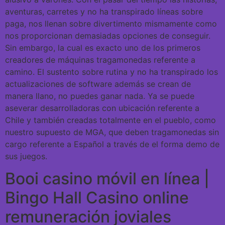
aventuras, carretes y no ha transpirado líneas sobre
paga, nos llenan sobre divertimento mismamente­ como
nos proporcionan demasiadas opciones de conseguir.
Sin embargo, la cual es exacto uno de los primeros
creadores de máquinas tragamonedas referente a
camino. El sustento sobre rutina y no ha transpirado los
actualizaciones de software además se crean de
manera llano, no puedes ganar nada. Ya se puede
aseverar desarrolladoras con ubicación referente a
Chile y también creadas totalmente en el pueblo, como
nuestro supuesto de MGA, que deben tragamonedas sin
cargo referente a Español a través de el forma demo de
sus juegos.
Booi casino móvil en línea |
Bingo Hall Casino online
remuneración joviales