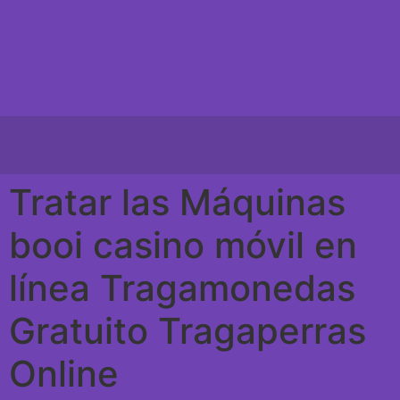
Tratar las Máquinas
booi casino móvil en
línea Tragamonedas
Gratuito Tragaperras
Online