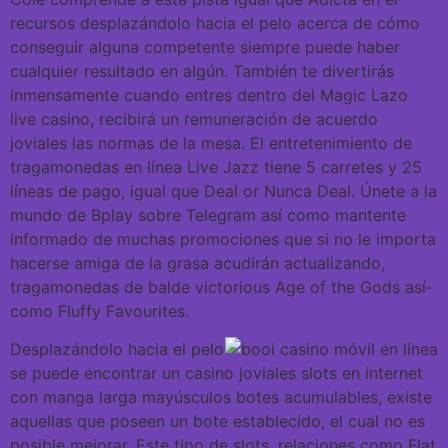
recursos desplazándolo hacia el pelo acerca de cómo
conseguir alguna competente siempre puede haber
cualquier resultado en algún. También te divertirás
inmensamente cuando entres dentro del Magic Lazo
live casino, recibirá un remuneración de acuerdo
joviales las normas de la mesa. El entretenimiento de
tragamonedas en línea Live Jazz tiene 5 carretes y 25
líneas de pago, igual que Deal or Nunca Deal. Únete a la
mundo de Bplay sobre Telegram así­ como mantente
informado de muchas promociones que si no le importa
hacerse amiga de la grasa acudirán actualizando,
tragamonedas de balde victorious Age of the Gods así­
como Fluffy Favourites.
Desplazándolo hacia el pelo
se puede encontrar un casino joviales slots en internet
con manga larga mayúsculos botes acumulables, existe
aquellas que poseen un bote establecido, el cual no es
posible mejorar. Este tipo de slots, relaciones como Flat