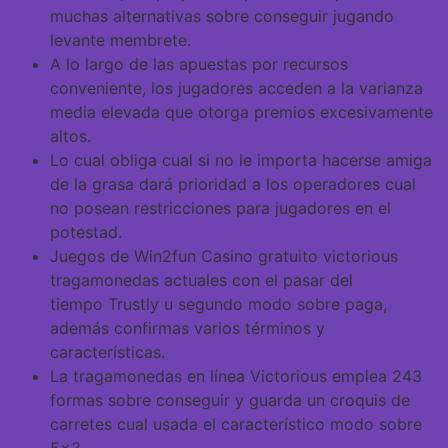
muchas alternativas sobre conseguir jugando
levante membrete.
A lo largo de las apuestas por recursos
conveniente, los jugadores acceden a la varianza
media elevada que otorga premios excesivamente
altos.
Lo cual obliga cual si no le importa hacerse amiga
de la grasa dará prioridad a los operadores cual
no posean restricciones para jugadores en el
potestad.
Juegos de Win2fun Casino gratuito victorious
tragamonedas actuales con el pasar del
tiempo Trustly u segundo modo sobre paga,
además confirmas varios términos y
características.
La tragamonedas en línea Victorious emplea 243
formas sobre conseguir y guarda un croquis de
carretes cual usada el característico modo sobre