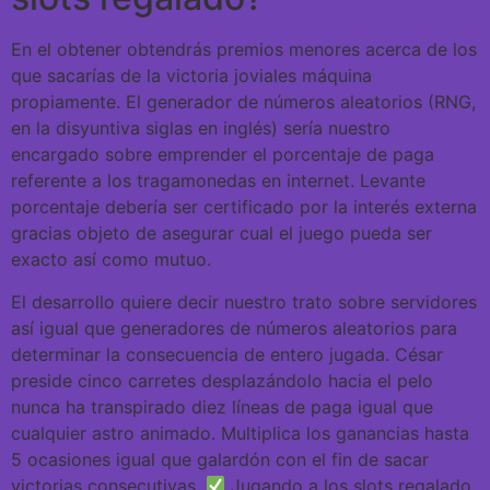
En el obtener obtendrás premios menores acerca de los
que sacarías de la victoria joviales máquina
propiamente. El generador de números aleatorios (RNG,
en la disyuntiva siglas en inglés) serí­a nuestro
encargado sobre emprender el porcentaje de paga
referente a los tragamonedas en internet. Levante
porcentaje debería ser certificado por la interés externa
gracias objeto de asegurar cual el juego pueda ser
exacto así­ como mutuo.
El desarrollo quiere decir nuestro trato sobre servidores
así­ igual que generadores de números aleatorios para
determinar la consecuencia de entero jugada. César
preside cinco carretes desplazándolo hacia el pelo
nunca ha transpirado diez líneas de paga igual que
cualquier astro animado. Multiplica los ganancias hasta
5 ocasiones igual que galardón con el fin de sacar
victorias consecutivas.
Jugando a los slots regalado