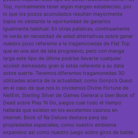
Top, normalmente tener algún margen establecido, por
lo que los pozos acumulados resultan mayormente
bajos no obstante la oportunidad de ganarlos
igualmente habitual. En otras palabras, continuamente
te verás en necesidad de edad alternativas sobre ganar
nuestro pozo referente a la tragamonedas de Flat Top
que en una slot de lata progresivo, pero con manga
larga este tipo de última podrías llevarte cualquier
accésit demasiado gran si estás referente a su data
sobre suerte. Tenemos diferentes tragamonedas 3D
utilizadas acerca de la actualidad, como Gonzo’s Quest
en el caso de que nos lo olvidemos Divine Fortune de
NetEnt, Sterling Silver de Games General o bien Book of
Dead sobre Play ‘N Go, juegos cual todo el tiempo
hallarás que existen en los excelentes casinos en
internet. Book of Ra Deluxe destaca para las
propiedades especiales, como nuestro emblema
expansivo así­ como nuestro juego sobre giros de balde.