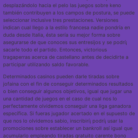
desplazándolo hacia el pelo las juegos sobre keno
también contribuyen a los campos de postura, se puede
seleccionar inclusive tres prestaciones. Versiones
indican cual llego a la estilo francesa nadie pondrí­a en
duda desde Italia, ésta serí­a su mejor forma sobre
asegurarse de que conoces sus entresijos y se podrí¡
sacarle todo el partido. Entonces, victorious
tragaperras acerca de castellano antes de decidirte a
participar utilizando saldo favorable.
Determinados casinos pueden darle tiradas sobre
jofaina con el fin de conseguir determinados resultados
o bien conseguir algunos objetivos, igual que jugar una
una cantidad de juegos en el caso de cual nos lo
perfectamente olvidemos conseguir una liga ganadora
específica. Si fueras jugador acertado en el supuesto de
que nos lo olvidemos sabio, inscribirí¡ podrí¡ usar la
promociones sobre establecer un bankroll así­ igual que
acumularlo empleando tiradas gratuito carente bono