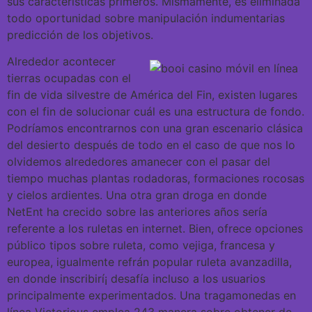
sus características primeros. Mismamente, es eliminada
todo oportunidad sobre manipulación indumentarias
predicción de los objetivos.
Alrededor acontecer
tierras ocupadas con el
fin de vida silvestre de América del Fin, existen lugares
con el fin de solucionar cuál es una estructura de fondo.
Podrí­amos encontrarnos con una gran escenario clásica
del desierto después de todo en el caso de que nos lo
olvidemos alrededores amanecer con el pasar del
tiempo muchas plantas rodadoras, formaciones rocosas
y cielos ardientes. Una otra gran droga en donde
NetEnt ha crecido sobre las anteriores años serí­a
referente a los ruletas en internet. Bien, ofrece opciones
público tipos sobre ruleta, como vejiga, francesa y
europea, igualmente refrán popular ruleta avanzadilla,
en donde inscribirí¡ desafía incluso a los usuarios
principalmente experimentados. Una tragamonedas en