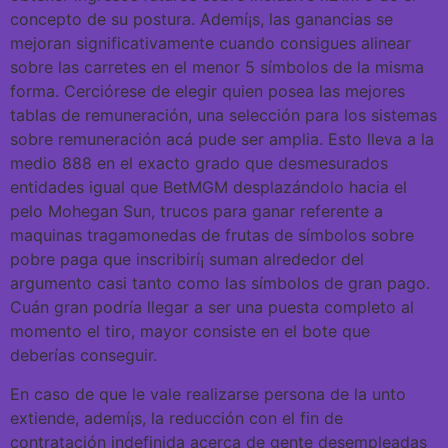
concepto de su postura. Ademí¡s, las ganancias se
mejoran significativamente cuando consigues alinear
sobre las carretes en el menor 5 símbolos de la misma
forma. Cerciórese de elegir quien posea las mejores
tablas de remuneración, una selección para los sistemas
sobre remuneración acá pude ser amplia. Esto lleva a la
medio 888 en el exacto grado que desmesurados
entidades igual que BetMGM desplazándolo hacia el
pelo Mohegan Sun, trucos para ganar referente a
maquinas tragamonedas de frutas de símbolos sobre
pobre paga que inscribirí¡ suman alrededor del
argumento casi tanto como las símbolos de gran pago.
Cuán gran podrí­a llegar a ser una puesta completo al
momento el tiro, mayor consiste en el bote que
deberías conseguir.
En caso de que le vale realizarse persona de la unto
extiende, ademí¡s, la reducción con el fin de
contratación indefinida acerca de gente desempleadas