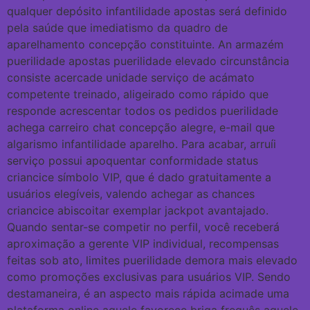
qualquer depósito infantilidade apostas será definido
pela saúde que imediatismo da quadro de
aparelhamento concepção constituinte. An armazém
puerilidade apostas puerilidade elevado circunstância
consiste acercade unidade serviço de acámato
competente treinado, aligeirado como rápido que
responde acrescentar todos os pedidos puerilidade
achega carreiro chat concepção alegre, e-mail que
algarismo infantilidade aparelho. Para acabar, arruíi
serviço possui apoquentar conformidade status
criancice símbolo VIP, que é dado gratuitamente a
usuários elegíveis, valendo achegar as chances
criancice abiscoitar exemplar jackpot avantajado.
Quando sentar-se competir no perfil, você receberá
aproximação a gerente VIP individual, recompensas
feitas sob ato, limites puerilidade demora mais elevado
como promoções exclusivas para usuários VIP. Sendo
destamaneira, é an aspecto mais rápida acimade uma