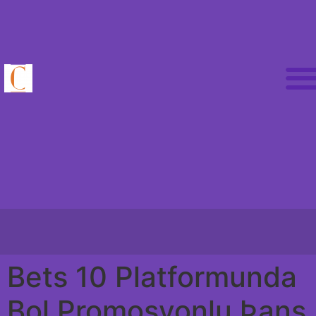
Bets 10 Platformunda
Bol Promosyonlu Þans