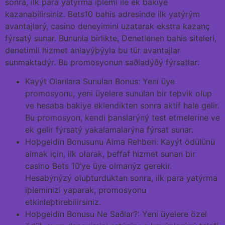
sonra, ilk para yatýrma iþlemi ile ek bakiye
kazanabilirsiniz. Bets10 bahis adresinde ilk yatýrým
avantajlarý, casino deneyimini uzatarak ekstra kazanç
fýrsatý sunar. Bununla birlikte, Denetlenen bahis siteleri,
denetimli hizmet anlayýþýyla bu tür avantajlar
sunmaktadýr. Bu promosyonun saðladýðý fýrsatlar:
Kayýt Olanlara Sunulan Bonus: Yeni üye
promosyonu, yeni üyelere sunulan bir teþvik olup
ve hesaba bakiye eklendikten sonra aktif hale gelir.
Bu promosyon, kendi þanslarýný test etmelerine ve
ek gelir fýrsatý yakalamalarýna fýrsat sunar.
Hoþgeldin Bonusunu Alma Rehberi: Kayýt ödülünü
almak için, ilk olarak, þeffaf hizmet sunan bir
casino Bets 10’ye üye olmanýz gerekir.
Hesabýnýzý oluþturduktan sonra, ilk para yatýrma
iþleminizi yaparak, promosyonu
etkinleþtirebilirsiniz.
Hoþgeldin Bonusu Ne Saðlar?: Yeni üyelere özel