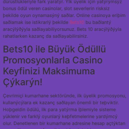
dürüstlükleriyle fark yaratýr. Ýlk üyelik için yatýrýmsýz
bonus ödül veren casinolar, slot severlerin risksiz
þekilde oyun oynamasýný saðlar. Online casinoya eriþim
saðlamak ise istikrarlý þekilde
Bets10
bu baðlantý
aracýlýðýyla saðlayabiliyorsunuz. Bets 10 aracýlýðýyla
rahatlarken kazanç da saðlayabilirsiniz.
Bets10 ile Büyük Ödüllü
Promosyonlarla Casino
Keyfinizi Maksimuma
Çýkarýn!
Çevrimiçi kumarhane sektöründe, ilk üyelik promosyonu,
kullanýcýlara ek kazanç saðlayan önemli bir teþviktir.
Hoþgeldin ödülü, ilk para yatýrma iþlemiyle sisteme
yüklenir ve farklý oyunlarý keþfetmelerine yardýmcý
olur. Denetlenen bir kumarhane adresine hesap açtýktan