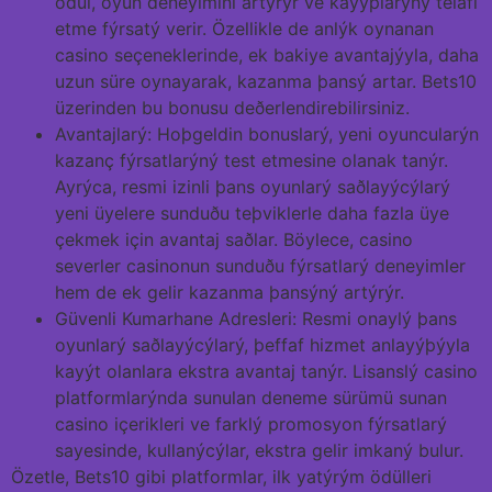
ödül, oyun deneyimini artýrýr ve kayýplarýný telafi
etme fýrsatý verir. Özellikle de anlýk oynanan
casino seçeneklerinde, ek bakiye avantajýyla, daha
uzun süre oynayarak, kazanma þansý artar. Bets10
üzerinden bu bonusu deðerlendirebilirsiniz.
Avantajlarý: Hoþgeldin bonuslarý, yeni oyuncularýn
kazanç fýrsatlarýný test etmesine olanak tanýr.
Ayrýca, resmi izinli þans oyunlarý saðlayýcýlarý
yeni üyelere sunduðu teþviklerle daha fazla üye
çekmek için avantaj saðlar. Böylece, casino
severler casinonun sunduðu fýrsatlarý deneyimler
hem de ek gelir kazanma þansýný artýrýr.
Güvenli Kumarhane Adresleri: Resmi onaylý þans
oyunlarý saðlayýcýlarý, þeffaf hizmet anlayýþýyla
kayýt olanlara ekstra avantaj tanýr. Lisanslý casino
platformlarýnda sunulan deneme sürümü sunan
casino içerikleri ve farklý promosyon fýrsatlarý
sayesinde, kullanýcýlar, ekstra gelir imkaný bulur.
Özetle, Bets10 gibi platformlar, ilk yatýrým ödülleri