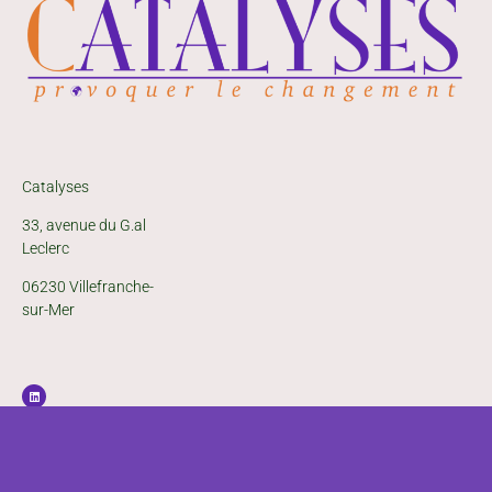
Catalyses
33, avenue du G.al
Leclerc
06230 Villefranche-
sur-Mer
© Tous droits réservés 2021 - CATALYSES - photos & illustrations (c) Deviant