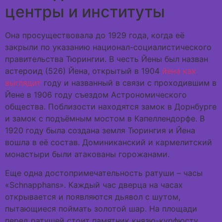
центры и институты
Она просуществовала до 1929 года, когда её
закрыли по указанию национал-социалистического
правительства Тюрингии. В честь Йены был назван
астероид (526) Йена, открытый в 1904
йена как
выглядит
году и названный в связи с проходившим в
Йене в 1906 году съездом Астрономического
общества. Поблизости находятся замок в Дорнбурге
и замок с подъёмным мостом в Капеллендорфе. В
1920 году была создана земля Тюрингия и Йена
вошла в её состав. Доминиканский и кармелитский
монастыри были атакованы горожанами.
Еще одна достопримечательность ратуши – часы
«Schnapphans». Каждый час дверца на часах
открывается и появляются дьявол с шутом,
пытающиеся поймать золотой шар. На площади
перед ратушей стоит памятник князю-курфюсту