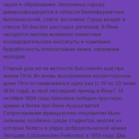
науки и образования. Экономика города
диверсифицируется в области биоинформатики,
биотехнологий, софта, фотоники. Город входит в
список 50 быстро растущих регионов. В Йене
находятся многие всемирно известные
исследовательские институты и компании,
безработность относительно низка, население
молодое.
Старый дом из-за ветхости был снесён ещё при
жизни Гёте. Во вновь выстроенном инспекторском
доме Гёте останавливался один раз (с 19 по 20 июня
1830 года), в свой последний приезд в Йену7. 14
октября 1806 года Наполеон победил прусскую
армию в битве при Йене-Ауэрштедте4.
Сопротивление французским оккупантам было
сильным, особенно среди студентов, многие из
которых бились в рядах добровольческой армии
Лютцова (Lützowsches Freikorps) в 1813 году. Два