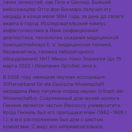
таких личностей, как Гете и Шиллер. Бывший
рейхсканцлер Отто фон Бисмарк получил эту
награду в конце июля 1894 года, за день до своего
визита в город. Исследовательский кампус
инфектогностики в Йене (инфекционная
диагностика, технологии оказания медицинской
помощи)medways E. V. (медицинская техника,
биоаналитика, техника лабораторного
оборудования) МНТ Микро-Нано-Тюрингия (до 15
марта 2022 г.)Компания OptoNet Jena e.
В 2008 году немецкая научная ассоциация
Stifterverband für die Deutsche Wissenschaft
наградила Йену титулом «город науки» («Stadt der
Wissenschaft»). Современный дом-музей зоолога
Геккеля является частью Йенского университета.
Когда Геккель был его преподавателем (1862−1909 г.
г.), в его распоряжении был дом с шестью
комнатами. С виду это непримечательное