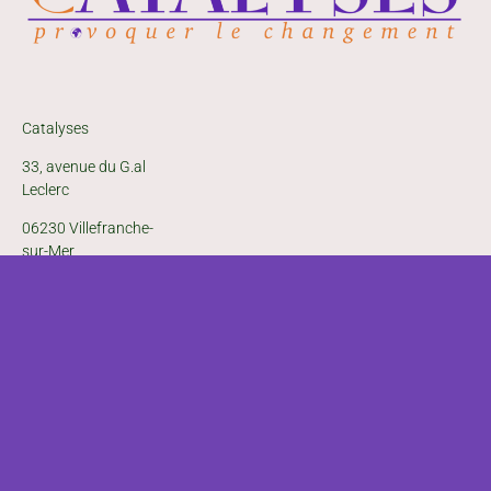
Catalyses
33, avenue du G.al
Leclerc
06230 Villefranche-
sur-Mer
© Tous droits réservés 2021 - CATALYSES - photos & illustrations (c) Deviant
Art - (c) Unsplash
Developped by
Vincent RAINE