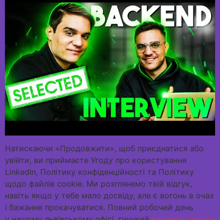
Натискаючи «Продовжити», щоб приєднатися або
увійти, ви приймаєте Угоду про користування
LinkedIn, Політику конфіденційності та Політику
щодо файлів cookie. Ми розглянемо твій відгук,
навіть якщо у тебе мало досвіду, але є вогонь в очах
і бажання прокачуватися. Повний робочий день
у нашому львівському офісі, гнучкий
вакансія Junior+