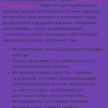
Backend Developer
графік або дистанційно. Після
розгляду резюме Ви отримаєте технічне завдання,
яке потрібно буде виконати у визначений термін.
Досвід роботи з фундаментальними серверними
компонентами, такими як автентифікація
та контроль доступу, база даних і ORM (Postgres),
кешування, модульне тестування тощо.
Ми переглянемо його на відповідність базовим
вимогам.
Пам’ять не пасивна — це активна участь у
спільній боротьбі за майбутнє.
Ми використовуємо науку про поведінку
та розумний, інтуїтивно зрозумілий дизайн,
щоб запропонувати простий, орієнтований
на клієнта продукт, розроблений для
досягнення кращих результатів найму.
Ви приєднаєтесь до команди інженерів
на ранній стадії розвитку проекту.