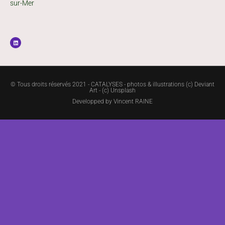
sur-Mer
© Tous droits réservés 2021 - CATALYSES - photos & illustrations (c) Deviant
Art - (c) Unsplash
Developped by
Vincent RAINE