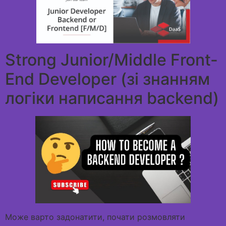
Strong Junior/Middle Front-
End Developer (зі знанням
логіки написання backend)
Може варто задонатити, почати розмовляти