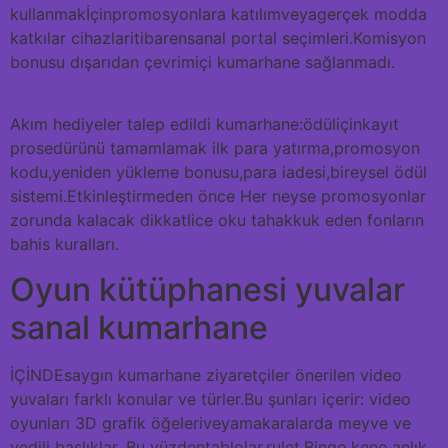
kullanmakİçinpromosyonlara katılımveyagerçek modda
katkılar cihazlaritibarensanal portal seçimleri.Komisyon
bonusu dışarıdan çevrimiçi kumarhane sağlanmadı.
Akım hediyeler talep edildi kumarhane:ödüliçinkayıt
prosedürünü tamamlamak ilk para yatırma,promosyon
kodu,yeniden yükleme bonusu,para iadesi,bireysel ödül
sistemi.Etkinleştirmeden önce Her neyse promosyonlar
zorunda kalacak dikkatlice oku tahakkuk eden fonların
bahis kuralları.
Oyun kütüphanesi yuvalar
sanal kumarhane
İÇİNDEsaygın kumarhane ziyaretçiler önerilen video
yuvaları farklı konular ve türler.Bu şunları içerir: video
oyunları 3D grafik öğeleriveyamakaralarda meyve ve
yedili başlıklar, Bu yüzdentablolar,rulet,Bingo,keno,anlık