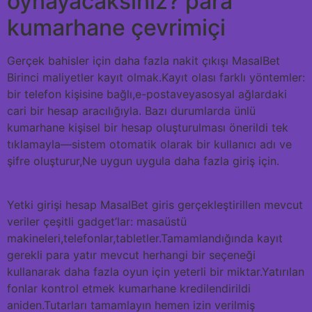
oynayacaksınız? para
kumarhane çevrimiçi
Gerçek bahisler için daha fazla nakit çıkışı MasalBet
Birinci maliyetler kayıt olmak.Kayıt olası farklı yöntemler:
bir telefon kişisine bağlı,e-postaveyasosyal ağlardaki
cari bir hesap aracılığıyla. Bazı durumlarda ünlü
kumarhane kişisel bir hesap oluşturulması önerildi tek
tıklamayla—sistem otomatik olarak bir kullanıcı adı ve
şifre oluşturur,Ne uygun uygula daha fazla giriş için.
Yetki girişi hesap MasalBet giris gerçekleştirillen mevcut
veriler çeşitli gadget’lar: masaüstü
makineleri,telefonlar,tabletler.Tamamlandığında kayıt
gerekli para yatır mevcut herhangi bir seçeneği
kullanarak daha fazla oyun için yeterli bir miktar.Yatırılan
fonlar kontrol etmek kumarhane kredilendirildi
aniden.Tutarları tamamlayın hemen izin verilmiş