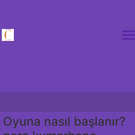
Oyuna nasıl başlanır?